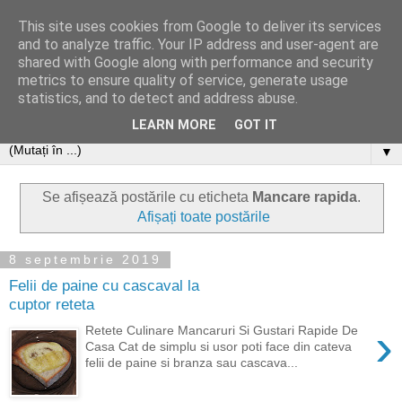
This site uses cookies from Google to deliver its services
and to analyze traffic. Your IP address and user-agent are
shared with Google along with performance and security
metrics to ensure quality of service, generate usage
statistics, and to detect and address abuse.
LEARN MORE
GOT IT
▼
Se afișează postările cu eticheta
Mancare rapida
.
Afișați toate postările
8 septembrie 2019
Felii de paine cu cascaval la
cuptor reteta
›
Retete Culinare Mancaruri Si Gustari Rapide De
Casa Cat de simplu si usor poti face din cateva
felii de paine si branza sau cascava...