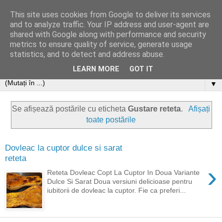
This site uses cookies from Google to deliver its services
and to analyze traffic. Your IP address and user-agent are
shared with Google along with performance and security
metrics to ensure quality of service, generate usage
statistics, and to detect and address abuse.
LEARN MORE
GOT IT
▼
Se afișează postările cu eticheta
Gustare reteta
.
Afișați
toate postările
Dovleac la cuptor dulce si sarat
reteta
›
Reteta Dovleac Copt La Cuptor In Doua Variante
Dulce Si Sarat Doua versiuni delicioase pentru
iubitorii de dovleac la cuptor. Fie ca preferi...