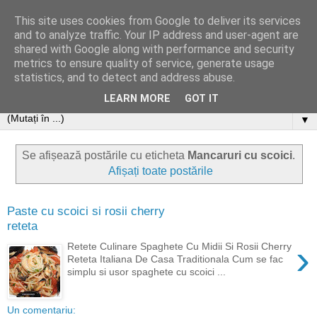
This site uses cookies from Google to deliver its services
and to analyze traffic. Your IP address and user-agent are
shared with Google along with performance and security
metrics to ensure quality of service, generate usage
statistics, and to detect and address abuse.
LEARN MORE
GOT IT
▼
Se afișează postările cu eticheta
Mancaruri cu scoici
.
Afișați toate postările
Paste cu scoici si rosii cherry
reteta
›
Retete Culinare Spaghete Cu Midii Si Rosii Cherry
Reteta Italiana De Casa Traditionala Cum se fac
simplu si usor spaghete cu scoici ...
Un comentariu: