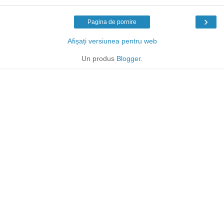
›
Pagina de pornire
Afișați versiunea pentru web
Un produs
Blogger
.