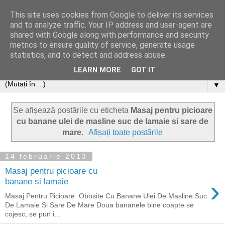
This site uses cookies from Google to deliver its services
and to analyze traffic. Your IP address and user-agent are
shared with Google along with performance and security
metrics to ensure quality of service, generate usage
statistics, and to detect and address abuse.
LEARN MORE
GOT IT
▼
Se afișează postările cu eticheta
Masaj pentru picioare
cu banane ulei de masline suc de lamaie si sare de
mare
.
Afișați toate postările
14 februarie 2013
Masaj pentru picioare cu
›
banane si lamaie
Masaj Pentru Picioare Obosite Cu Banane Ulei De Masline Suc
De Lamaie Si Sare De Mare Doua bananele bine coapte se
cojesc, se pun i...