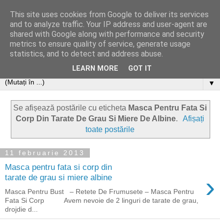
This site uses cookies from Google to deliver its services
and to analyze traffic. Your IP address and user-agent are
shared with Google along with performance and security
metrics to ensure quality of service, generate usage
statistics, and to detect and address abuse.
LEARN MORE
GOT IT
▼
Se afișează postările cu eticheta
Masca Pentru Fata Si
Corp Din Tarate De Grau Si Miere De Albine
.
Afișați
toate postările
11 februarie 2013
Masca pentru fata si corp din
›
tarate de grau si miere albine
Masca Pentru Bust – Retete De Frumusete – Masca Pentru
Fata Si Corp Avem nevoie de 2 linguri de tarate de grau,
drojdie d...