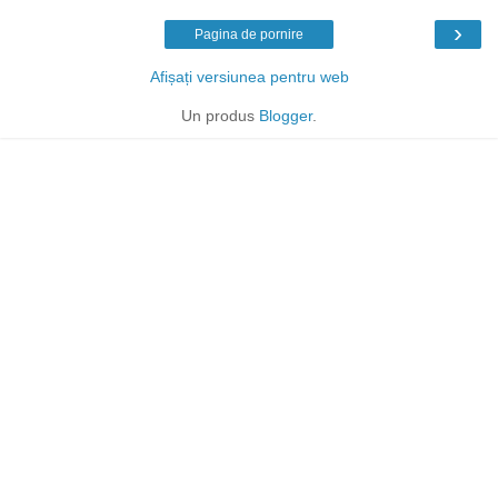
›
Pagina de pornire
Afișați versiunea pentru web
Un produs
Blogger
.