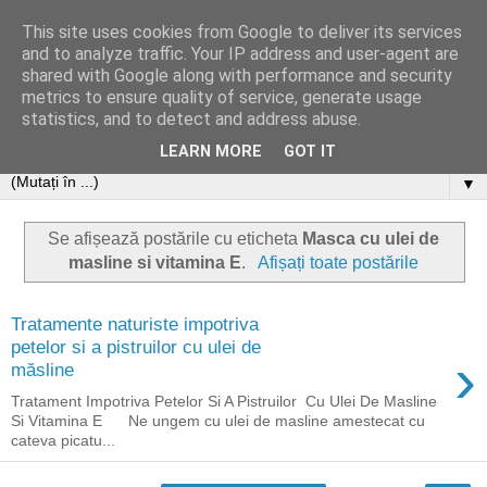
This site uses cookies from Google to deliver its services
and to analyze traffic. Your IP address and user-agent are
shared with Google along with performance and security
metrics to ensure quality of service, generate usage
statistics, and to detect and address abuse.
LEARN MORE
GOT IT
▼
Se afișează postările cu eticheta
Masca cu ulei de
masline si vitamina E
.
Afișați toate postările
Tratamente naturiste impotriva
petelor si a pistruilor cu ulei de
›
măsline
Tratament Impotriva Petelor Si A Pistruilor Cu Ulei De Masline
Si Vitamina E Ne ungem cu ulei de masline amestecat cu
cateva picatu...