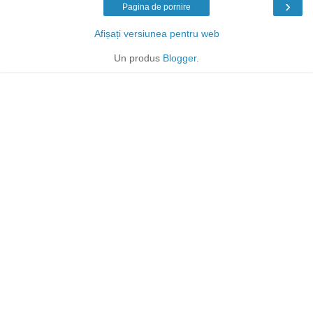
›
Pagina de pornire
Afișați versiunea pentru web
Un produs
Blogger
.