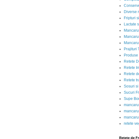
Conserve
Diverse r
Fripturi 
Lactate s
Mancarur
Mancarur
Mancarur
Prajituri 
Produse d
Retete D
Retete I
Retete d
Retete tr
Sosuri si
Sucuri Fr
Supe Bor
mancarur
mancarur
mancarur
retete v
Retete de F