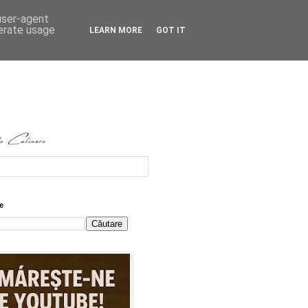
 user-agent
nerate usage
LEARN MORE
GOT IT
e