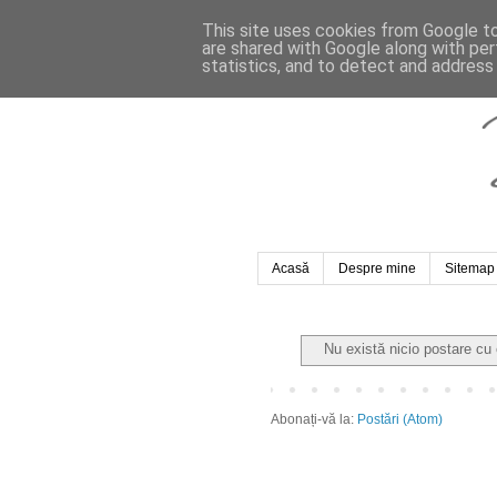
This site uses cookies from Google to 
are shared with Google along with per
statistics, and to detect and address
Acasă
Despre mine
Sitemap
Nu există nicio postare cu
Abonați-vă la:
Postări (Atom)