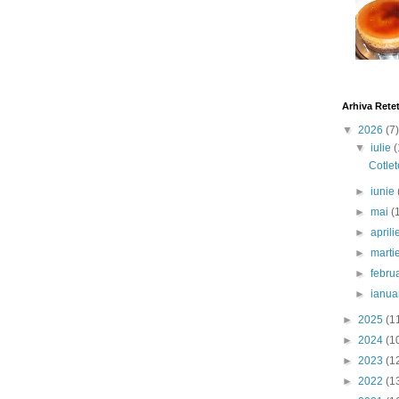
Arhiva Rete
▼
2026
(7)
▼
iulie
(
Cotlet
►
iunie
►
mai
(
►
april
►
marti
►
febru
►
ianua
►
2025
(1
►
2024
(1
►
2023
(1
►
2022
(1