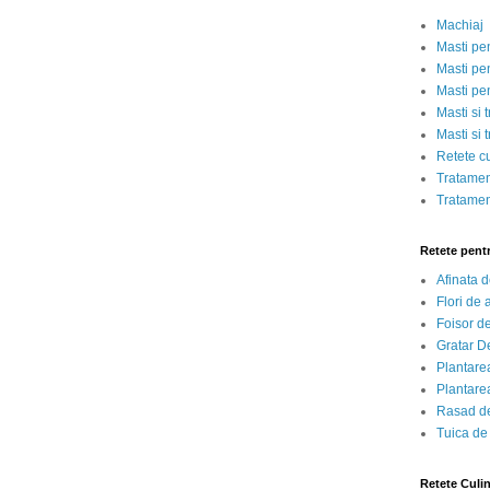
Machiaj
Masti pe
Masti pen
Masti pe
Masti si 
Masti si 
Retete c
Tratamen
Tratamen
Retete pent
Afinata 
Flori de
Foisor d
Gratar D
Plantarea
Plantarea
Rasad de
Tuica de
Retete Culi