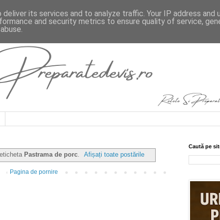
deliver its services and to analyze traffic. Your IP address and
formance and security metrics to ensure quality of service, ge
 abuse.
Caută pe sit
 eticheta
Pastrama de porc
.
Afișați toate postările
Pagina de pornire