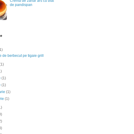
Crema de zahar ars cu blat
de pandispan
te
1)
e de berbecut pe tigaie grill
(1)
1)
ie
(1)
e
(1)
arie
(1)
rie
(1)
1)
0)
2)
3)