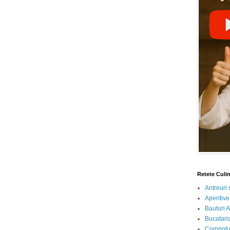
Retete Culi
Antreuri 
Aperitive
Bauturi A
Bucataria
Compotur