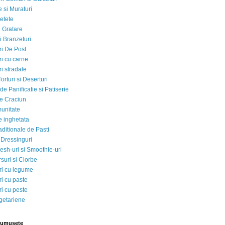
 si Muraturi
etete
si Gratare
i Branzeturi
i De Post
i cu carne
i stradale
Torturi si Deserturi
e Panificatie si Patiserie
e Craciun
munitate
e inghetata
aditionale de Pasti
 Dressinguri
esh-uri si Smoothie-uri
suri si Ciorbe
i cu legume
i cu paste
i cu peste
egetariene
rumusete