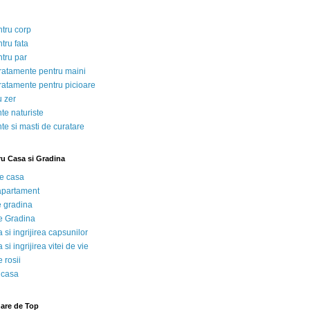
ntru corp
tru fata
ntru par
tratamente pentru maini
tratamente pentru picioare
u zer
te naturiste
te si masti de curatare
ru Casa si Gradina
de casa
 apartament
e gradina
e Gradina
 si ingrijirea capsunilor
 si ingrijirea vitei de vie
 rosii
 casa
nare de Top