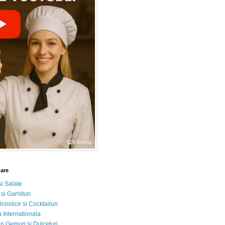
nare
si Salate
 si Garnituri
lcoolice si Cocktailuri
 Internationala
i Gemuri si Dulceturi