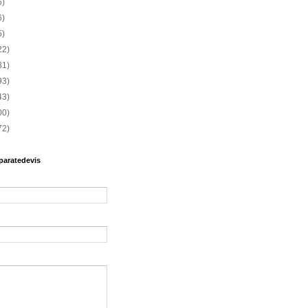
6)
6)
5)
22)
81)
93)
43)
00)
72)
paratedevis