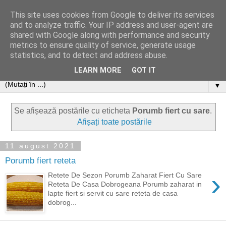
This site uses cookies from Google to deliver its services
and to analyze traffic. Your IP address and user-agent are
shared with Google along with performance and security
metrics to ensure quality of service, generate usage
statistics, and to detect and address abuse.
LEARN MORE
GOT IT
▼
Se afișează postările cu eticheta
Porumb fiert cu sare
.
Afișați toate postările
11 august 2021
Porumb fiert reteta
›
Retete De Sezon Porumb Zaharat Fiert Cu Sare
Reteta De Casa Dobrogeana Porumb zaharat in
lapte fiert si servit cu sare reteta de casa
dobrog...