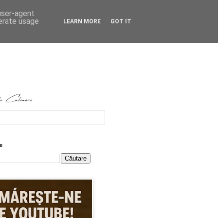
 user-agent
nerate usage
LEARN MORE
GOT IT
e