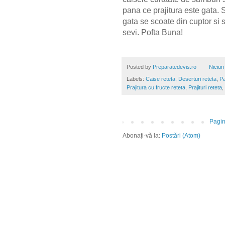
pana ce prajitura este gata. 
gata se scoate din cuptor si 
sevi. Pofta Buna!
Posted by
Preparatedevis.ro
Niciun
Labels:
Caise reteta
,
Deserturi reteta
,
Pa
Prajitura cu fructe reteta
,
Prajituri reteta
,
Pagin
Abonați-vă la:
Postări (Atom)