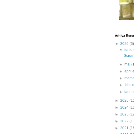
Arhiva Rete
▼
2026
(6)
▼
iunie
Scrumb
►
mai
(
►
april
►
marti
►
febru
►
ianua
►
2025
(1
►
2024
(1
►
2023
(1
►
2022
(1
►
2021
(1