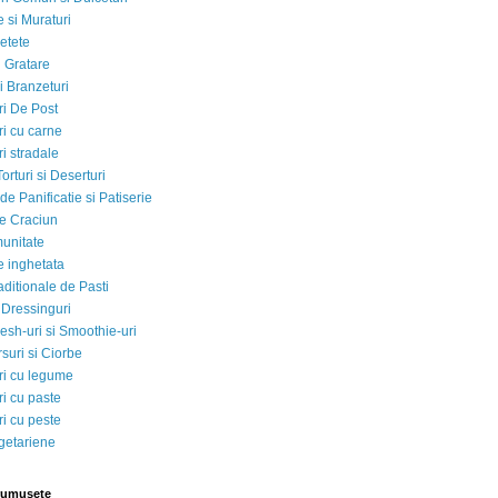
 si Muraturi
etete
si Gratare
i Branzeturi
i De Post
i cu carne
i stradale
Torturi si Deserturi
e Panificatie si Patiserie
e Craciun
munitate
e inghetata
aditionale de Pasti
 Dressinguri
esh-uri si Smoothie-uri
suri si Ciorbe
i cu legume
i cu paste
i cu peste
egetariene
rumusete