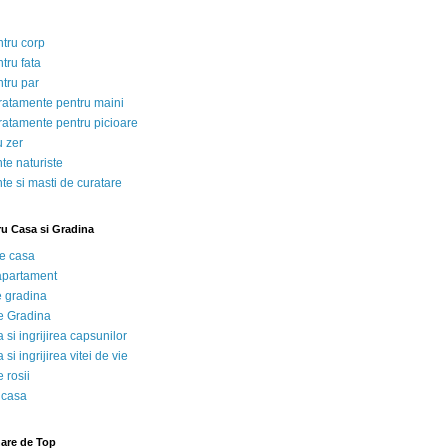
ntru corp
tru fata
ntru par
tratamente pentru maini
tratamente pentru picioare
u zer
te naturiste
te si masti de curatare
ru Casa si Gradina
de casa
 apartament
e gradina
e Gradina
 si ingrijirea capsunilor
 si ingrijirea vitei de vie
 rosii
 casa
nare de Top