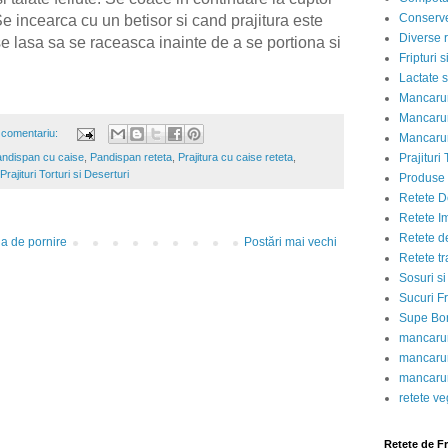
Conserve
Se incearca cu un betisor si cand prajitura este
Diverse r
se lasa sa se raceasca inainte de a se portiona si
Fripturi 
Lactate s
Mancarur
Mancarur
 comentariu:
Mancarur
Prajituri 
ndispan cu caise
,
Pandispan reteta
,
Prajitura cu caise reteta
,
Prajituri Torturi si Deserturi
Produse d
Retete D
Retete I
Retete d
a de pornire
Postări mai vechi
Retete tr
Sosuri si
Sucuri Fr
Supe Bor
mancarur
mancarur
mancarur
retete v
Retete de F