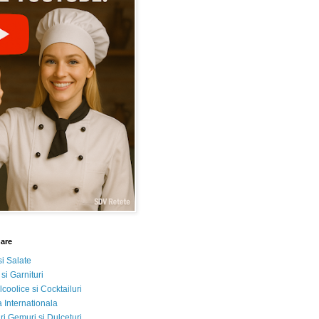
nare
si Salate
 si Garnituri
lcoolice si Cocktailuri
 Internationala
i Gemuri si Dulceturi