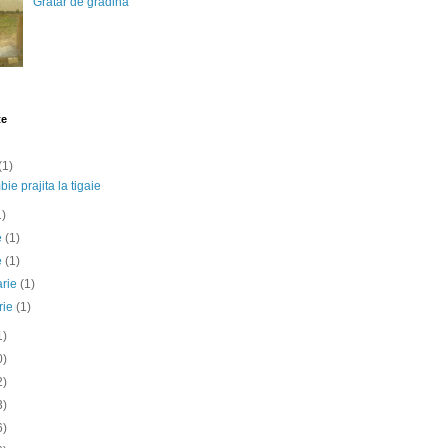
Gratar de gradina
te
(1)
ie prajita la tigaie
1)
ie
(1)
e
(1)
arie
(1)
rie
(1)
1)
0)
2)
3)
6)