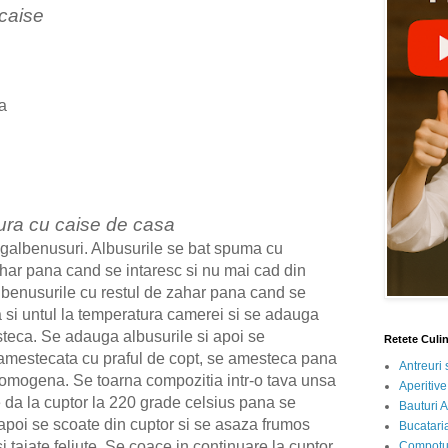
 caise
a
tura cu caise de casa
galbenusuri. Albusurile se bat spuma cu
ahar pana cand se intaresc si nu mai cad din
albenusurile cu restul de zahar pana cand se
a si untul la temperatura camerei si se adauga
teca. Se adauga albusurile si apoi se
Retete Culi
a amestecata cu praful de copt, se amesteca pana
Antreuri 
 omogena. Se toarna compozitia intr-o tava unsa
Aperitive
se da la cuptor la 220 grade celsius pana se
Bauturi A
poi se scoate din cuptor si se asaza frumos
Bucataria
 taiate feliute. Se coace in continuare la cuptor
Compotur