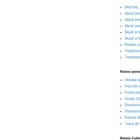
Machiaj
Masti pe
Masti pen
Masti pe
Masti si 
Masti si 
Retete c
Tratamen
Tratamen
Retete pent
Afinata 
Flori de
Foisor d
Gratar D
Plantarea
Plantarea
Rasad de
Tuica de
Retete Culi