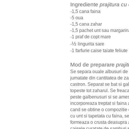
Ingrediente
prajitura cu
-1,5 cana faina
-5 oua
-1,5 cana zahar
-1,5 pachet unt sau margarin
-1 praf de copt mare
½
-
lingurita sare
-1 farfurie caise taiate feliute
Mod de preparare
praji
Se separa ouale albusuri de 
jumatate din cantitatea de z
castron. Separat se bat si g
topeste tot zaharul. Se freac
peste galbenusuri si se ames
incorporeaza treptat si fain
cand se obtine o compozitie
cu unt si tapetata cu faina, 
formeaza o crusta deasupra a
caisele curatate de samburi si