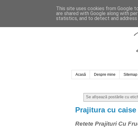
This site uses cookies from Google to 
are shared with Google along with per
statistics, and to detect and address
Acasă
Despre mine
Sitemap
Se afișează postările cu eti
Prajitura cu caise
Retete Prajituri Cu Fr