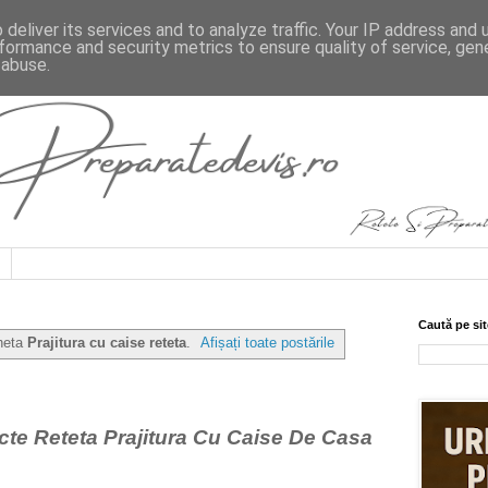
deliver its services and to analyze traffic. Your IP address and
formance and security metrics to ensure quality of service, ge
 abuse.
Caută pe sit
cheta
Prajitura cu caise reteta
.
Afișați toate postările
ucte Reteta Prajitura Cu Caise De Casa