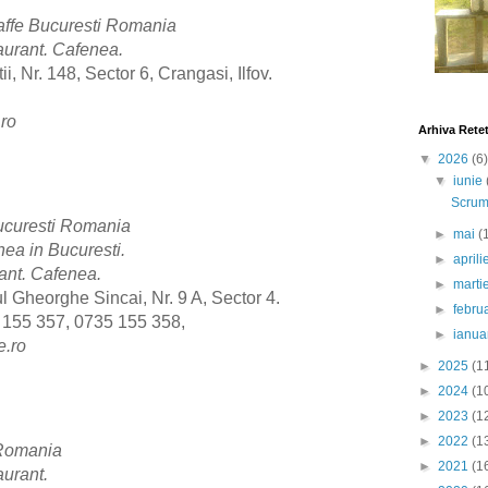
affe Bucuresti Romania
urant. Cafenea.
i, Nr. 148, Sector 6, Crangasi, Ilfov.
.ro
Arhiva Rete
▼
2026
(6)
▼
iunie
Scrumb
ucuresti Romania
►
mai
(
nea in Bucuresti.
►
april
ant. Cafenea.
►
marti
l Gheorghe Sincai, Nr. 9 A, Sector 4.
►
febru
 155 357, 0735 155 358,
►
ianua
e.ro
►
2025
(1
►
2024
(1
►
2023
(1
►
2022
(1
 Romania
►
2021
(1
urant.