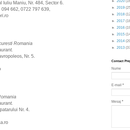
►
2020
(1
 Iuliu Maniu, Nr. 484, Sector 6.
►
2019
(2
 094 662, 0722 797 639,
►
2018
(1
i.ro
►
2017
(1
►
2016
(1
►
2015
(1
►
2014
(2
curesti Romania
►
2013
(3
urant.
avropoleos, Nr. 5.
Contact Pre
Nume
o
E-mail
*
 Romania
Mesaj
*
urant.
atarului Nr. 4.
sa
.ro