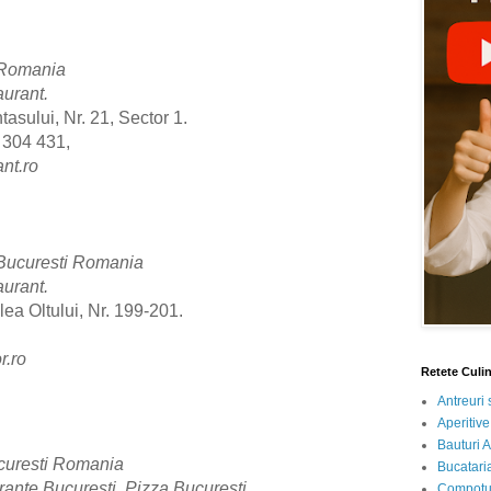
 Romania
aurant.
tasului, Nr. 21, Sector 1.
 304 431,
nt.ro
 Bucuresti Romania
aurant.
ea Oltului, Nr. 199-201.
r.ro
Retete Culi
Antreuri 
Aperitive
Bauturi A
ucuresti Romania
Bucataria
rante Bucuresti. Pizza Bucuresti.
Compotur