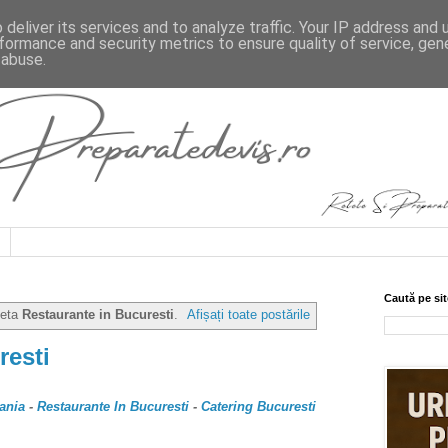
deliver its services and to analyze traffic. Your IP address and
formance and security metrics to ensure quality of service, ge
 abuse.
Caută pe sit
heta
Restaurante in Bucuresti
.
Afișați toate postările
resti
ania
-
Restaurante In Bucuresti
-
Catering Bucuresti