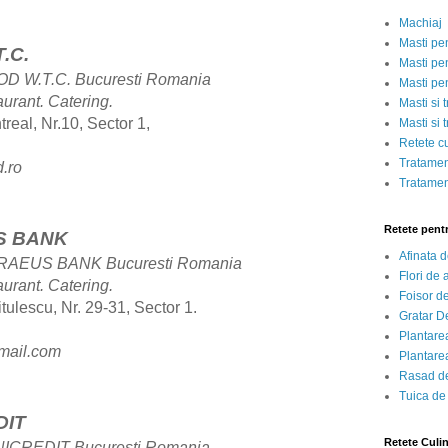
Machiaj
Masti pe
.C.
Masti pen
D W.T.C. Bucuresti Romania
Masti pe
aurant.
Catering.
Masti si 
real, Nr.10, Sector 1,
Masti si 
Retete c
Tratamen
.ro
Tratamen
Retete pent
S BANK
Afinata 
IRAEUS BANK Bucuresti Romania
Flori de
aurant.
Catering.
Foisor d
tulescu, Nr. 29-31, Sector 1.
Gratar D
Plantarea
mail.com
Plantarea
Rasad de
Tuica de
DIT
Retete Culi
ICREDIT Bucuresti Romania