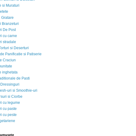
 si Muraturi
etete
si Gratare
i Branzeturi
i De Post
i cu carne
i stradale
Torturi si Deserturi
e Panificatie si Patiserie
e Craciun
munitate
e inghetata
aditionale de Pasti
 Dressinguri
esh-uri si Smoothie-uri
suri si Ciorbe
i cu legume
i cu paste
i cu peste
egetariene
rumusete