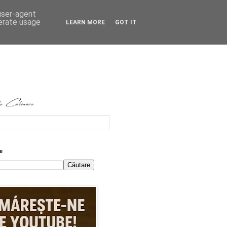
 user-agent
nerate usage
LEARN MORE
GOT IT
e