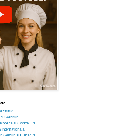
nare
si Salate
 si Garnituri
lcoolice si Cocktailuri
 Internationala
i Gemuri si Dulceturi