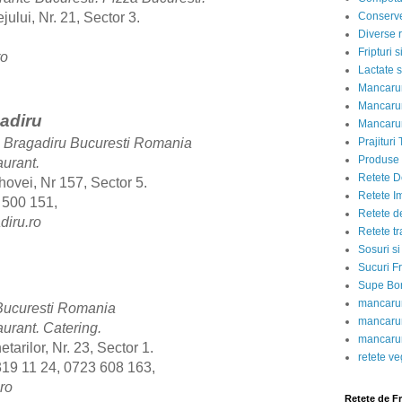
Conserve
ului, Nr. 21, Sector 3.
Diverse r
Fripturi 
ro
Lactate s
Mancarur
Mancarur
adiru
Mancarur
Prajituri 
 Bragadiru Bucuresti Romania
Produse d
aurant.
Retete D
ovei, Nr 157, Sector 5.
Retete I
 500 151,
Retete d
diru.ro
Retete tr
Sosuri si
Sucuri Fr
Supe Bor
mancarur
Bucuresti Romania
mancarur
aurant.
Catering.
mancarur
tarilor, Nr. 23, Sector 1.
retete v
319 11 24, 0723 608 163,
ro
Retete de F