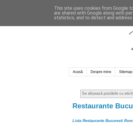
This site uses cookies from Google to 
are shared with Google along with per
statistics, and to detect and address
Acasă
Despre mine
Sitemap
Se afișează postările cu etic
Restaurante Bucu
Lista Restaurante Bucuresti Rom