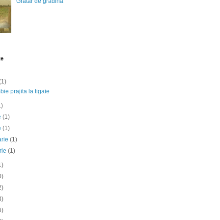
Gratar de gradina
te
(1)
ie prajita la tigaie
1)
ie
(1)
e
(1)
arie
(1)
rie
(1)
1)
0)
2)
3)
6)