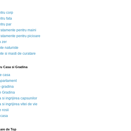
ntru corp
tru fata
ntru par
tratamente pentru maini
tratamente pentru picioare
u zer
te naturiste
te si masti de curatare
ru Casa si Gradina
de casa
 apartament
e gradina
e Gradina
 si ingrijirea capsunilor
 si ingrijirea vitei de vie
 rosii
 casa
nare de Top