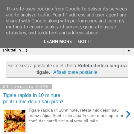
This site uses cookies from Google to deliver its services
and to analyze traffic. Your IP address and user-agent are
shared with Google along with performance and security
metrics to ensure quality of service, generate usage
statistics, and to detect and address abuse.
LEARN MORE
GOT IT
▼
Se afișează postările cu eticheta
Reteta dintr-o singura
tigaie
.
Afișați toate postările
31 ianuarie 2026
Tigaie rapida in 10 minute
pentru mic dejun sau pranz
›
Tigaie rapidă în 10 minute, rețeta mic dejun sau
prânz sățios Sunt zilele alea în care n-ai timp, n-ai
chef, dar parcă nici n-ai vrea să măn...