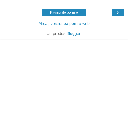
›
Pagina de pornire
Afișați versiunea pentru web
Un produs
Blogger
.