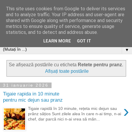
This site uses cookies from Google to deliver its services
and to analyze traffic. Your IP address and user-agent are
shared with Google along with performance and security
metrics to ensure quality of service, generate usage
statistics, and to detect and address abuse.
LEARN MORE
GOT IT
▼
Se afișează postările cu eticheta
Retete pentru pranz
.
Afișați toate postările
31 ianuarie 2026
Tigaie rapida in 10 minute
pentru mic dejun sau pranz
›
Tigaie rapidă în 10 minute, rețeta mic dejun sau
prânz sățios Sunt zilele alea în care n-ai timp, n-ai
chef, dar parcă nici n-ai vrea să măn...