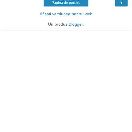
›
Pagina de pornire
Afișați versiunea pentru web
Un produs
Blogger
.