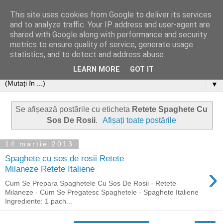
This site uses cookies from Google to deliver its services
and to analyze traffic. Your IP address and user-agent are
shared with Google along with performance and security
metrics to ensure quality of service, generate usage
statistics, and to detect and address abuse.
LEARN MORE
GOT IT
▼
Se afișează postările cu eticheta
Retete Spaghete Cu
Sos De Rosii
.
Afișați toate postările
14 martie 2013
Spaghete cu sos de rosii Retete
›
Milaneze Retete Italiene
Cum Se Prepara Spaghetele Cu Sos De Rosii - Retete
Milaneze - Cum Se Pregatesc Spaghetele - Spaghete Italiene
Ingrediente: 1 pach...