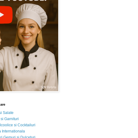
nare
si Salate
 si Garnituri
lcoolice si Cocktailuri
 Internationala
i Gemuri si Dulceturi