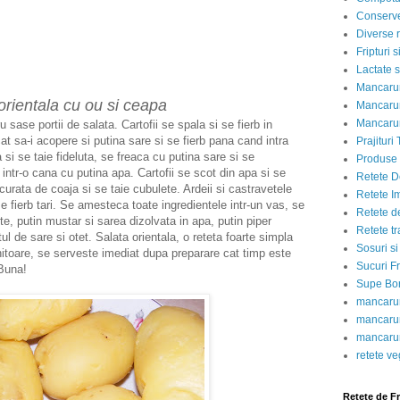
Conserve
Diverse r
Fripturi 
Lactate s
Mancarur
orientala cu ou si ceapa
Mancarur
Mancarur
 sase portii de salata. Cartofii se spala si se fierb in
cat sa-i acopere si putina sare si se fierb pana cand intra
Prajituri 
 si se taie fideluta, se freaca cu putina sare si se
Produse d
intr-o cana cu putina apa. Cartofii se scot din apa si se
Retete D
urata de coaja si se taie cubulete. Ardeii si castravetele
Retete I
e fierb tari. Se amesteca toate ingredientele intr-un vas, se
Retete d
te, putin mustar si sarea dizolvata in apa, putin piper
Retete tr
ul de sare si otet.
Salata orientala, o reteta foarte simpla
Sosuri si
nitoare, se serveste imediat dupa preparare cat timp este
Sucuri Fr
 Buna!
Supe Bor
mancarur
mancarur
mancarur
retete v
Retete de F