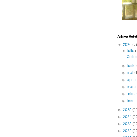
Arhiva Rete
▼
2026
(7)
▼
iulie
(
Cotlet
►
iunie
►
mai
(
►
april
►
marti
►
febru
►
ianua
►
2025
(1
►
2024
(1
►
2023
(1
►
2022
(1