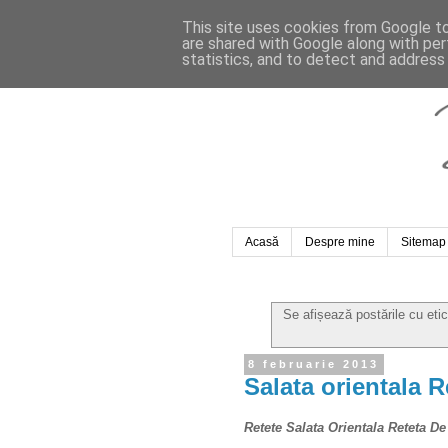
This site uses cookies from Google to 
are shared with Google along with per
statistics, and to detect and address
Acasă
Despre mine
Sitemap
Se afișează postările cu eti
8 februarie 2013
Salata orientala R
Retete
Salata Orientala Reteta D