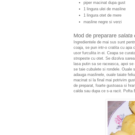
piper macinat dupa gust
1 lingura ulei de masline
1 lingura otet de mere
masline negre si verzi
Mod de preparare
salata 
Ingredientele de mai sus sunt pentru
coaja, se pun intr-o cratita cu apa 
usor furculita in ei. Ceapa se curata
stropeste cu otet. Se dizolva sarea 
lasa putin sa se raceasca, apoi se c
se taie cubulete si rondele. Ouale s
adauga maslinele, ouale taiate feliu
macinat si la final mai potrivim gust
de preparat, foarte gustoasa si hra
calda sau dupa ce s-a racit. Pofta