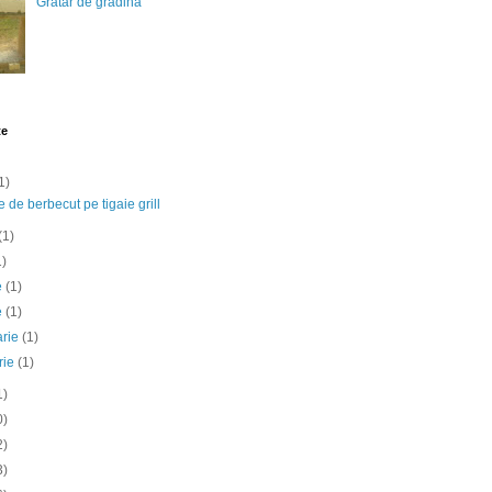
Gratar de gradina
te
1)
e de berbecut pe tigaie grill
(1)
1)
ie
(1)
e
(1)
arie
(1)
rie
(1)
1)
0)
2)
3)