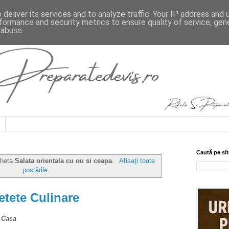
deliver its services and to analyze traffic. Your IP address and
formance and security metrics to ensure quality of service, ge
 abuse.
Caută pe sit
cheta
Salata orientala cu ou si ceapa
.
Afișați toate
postările
etete Culinare
e Casa