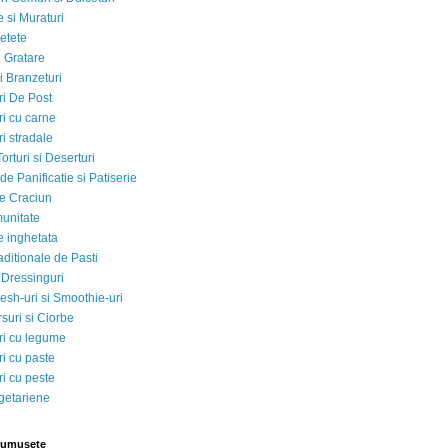
 si Muraturi
etete
si Gratare
i Branzeturi
i De Post
i cu carne
i stradale
Torturi si Deserturi
e Panificatie si Patiserie
e Craciun
munitate
e inghetata
aditionale de Pasti
 Dressinguri
esh-uri si Smoothie-uri
suri si Ciorbe
i cu legume
i cu paste
i cu peste
egetariene
rumusete