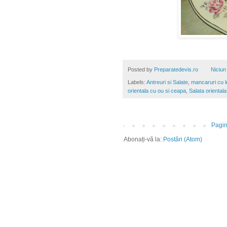
Posted by
Preparatedevis.ro
Niciun
Labels:
Antreuri si Salate
,
mancaruri cu 
orientala cu ou si ceapa
,
Salata oriental
Pagin
Abonați-vă la:
Postări (Atom)