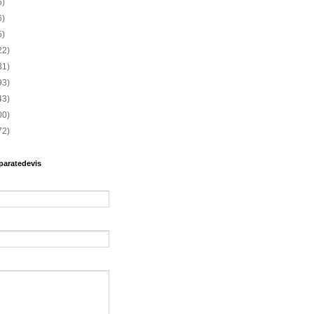
6)
6)
5)
22)
81)
93)
43)
00)
72)
paratedevis