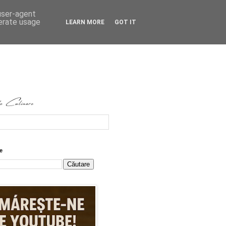
 user-agent
nerate usage
LEARN MORE
GOT IT
e