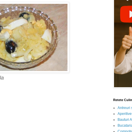
la
Retete Culi
Antreuri 
Aperitive
Bauturi A
Bucataria
Compotur