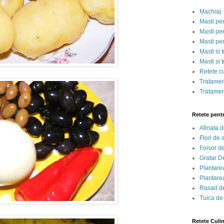
Machiaj
Masti pe
Masti pen
Masti pe
Masti si 
Masti si 
Retete c
Tratamen
Tratamen
Retete pent
Afinata 
Flori de
Foisor d
Gratar D
Plantarea
Plantarea
Rasad de
Tuica de
Retete Culi