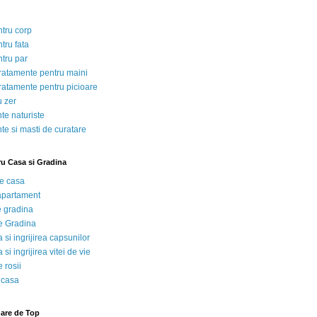
ntru corp
tru fata
ntru par
tratamente pentru maini
tratamente pentru picioare
u zer
te naturiste
te si masti de curatare
ru Casa si Gradina
de casa
 apartament
e gradina
e Gradina
 si ingrijirea capsunilor
 si ingrijirea vitei de vie
 rosii
 casa
nare de Top