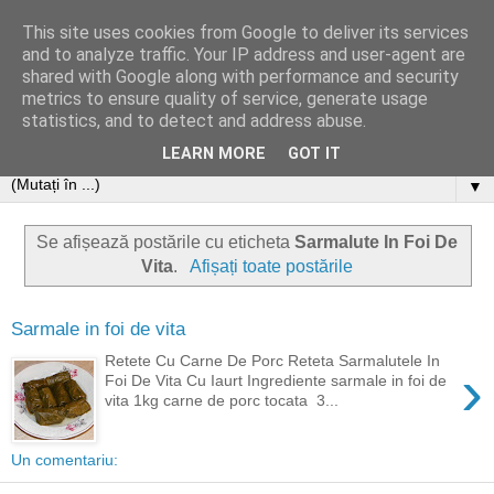
This site uses cookies from Google to deliver its services
and to analyze traffic. Your IP address and user-agent are
shared with Google along with performance and security
metrics to ensure quality of service, generate usage
statistics, and to detect and address abuse.
LEARN MORE
GOT IT
▼
Se afișează postările cu eticheta
Sarmalute In Foi De
Vita
.
Afișați toate postările
Sarmale in foi de vita
Retete Cu Carne De Porc Reteta Sarmalutele In
›
Foi De Vita Cu Iaurt Ingrediente sarmale in foi de
vita 1kg carne de porc tocata 3...
Un comentariu: