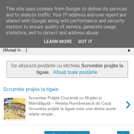
This site uses cookies from Google to deliver its services
and to analyze traffic. Your IP address and user-agent are
shared with Google along with performance and security
metrics to ensure quality of service, generate usage
statistics, and to detect and address abuse.
LEARN MORE
GOT IT
▼
Se afișează postările cu eticheta
Scrumbie prajita la
tigaie
.
Afișați toate postările
Scrumbie prajita la tigaie
›
Scrumbie Prăjită Crocantă cu Mujdei și
Mămăliguță – Rețeta Românească de Casă
Scrumbia prăjită la tigaie este una dintre acele
rețete simple...