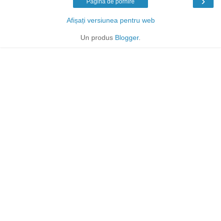
›
Pagina de pornire
Afișați versiunea pentru web
Un produs
Blogger
.