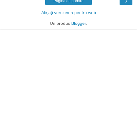
›
Pagina de pornire
Afișați versiunea pentru web
Un produs
Blogger
.