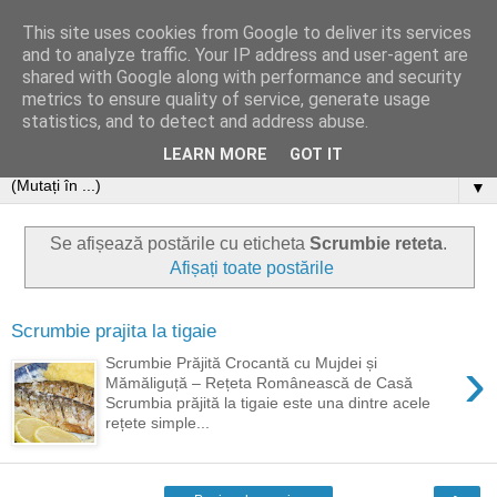
This site uses cookies from Google to deliver its services
and to analyze traffic. Your IP address and user-agent are
shared with Google along with performance and security
metrics to ensure quality of service, generate usage
statistics, and to detect and address abuse.
LEARN MORE
GOT IT
▼
Se afișează postările cu eticheta
Scrumbie reteta
.
Afișați toate postările
Scrumbie prajita la tigaie
›
Scrumbie Prăjită Crocantă cu Mujdei și
Mămăliguță – Rețeta Românească de Casă
Scrumbia prăjită la tigaie este una dintre acele
rețete simple...