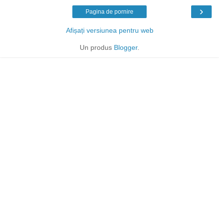
›
Pagina de pornire
Afișați versiunea pentru web
Un produs
Blogger
.