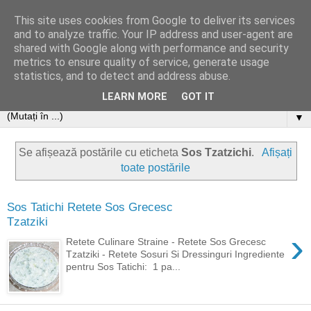
This site uses cookies from Google to deliver its services
and to analyze traffic. Your IP address and user-agent are
shared with Google along with performance and security
metrics to ensure quality of service, generate usage
statistics, and to detect and address abuse.
LEARN MORE
GOT IT
▼
Se afișează postările cu eticheta
Sos Tzatzichi
.
Afișați
toate postările
Sos Tatichi Retete Sos Grecesc
Tzatziki
›
Retete Culinare Straine - Retete Sos Grecesc
Tzatziki - Retete Sosuri Si Dressinguri Ingrediente
pentru Sos Tatichi: 1 pa...