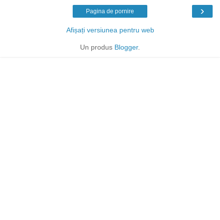
›
Pagina de pornire
Afișați versiunea pentru web
Un produs
Blogger
.