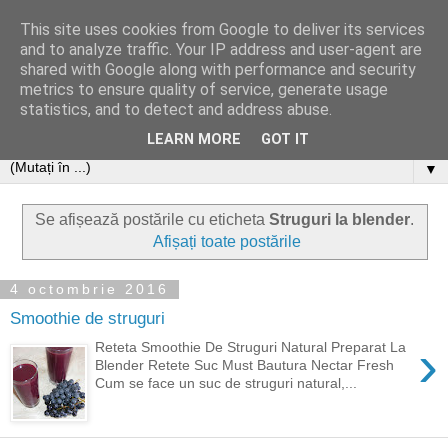
This site uses cookies from Google to deliver its services
and to analyze traffic. Your IP address and user-agent are
shared with Google along with performance and security
metrics to ensure quality of service, generate usage
statistics, and to detect and address abuse.
LEARN MORE
GOT IT
▼
Se afișează postările cu eticheta
Struguri la blender
.
Afișați toate postările
4 octombrie 2016
Smoothie de struguri
›
Reteta Smoothie De Struguri Natural Preparat La
Blender Retete Suc Must Bautura Nectar Fresh
Cum se face un suc de struguri natural,...