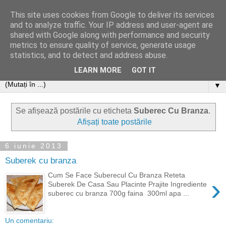
This site uses cookies from Google to deliver its services
and to analyze traffic. Your IP address and user-agent are
shared with Google along with performance and security
metrics to ensure quality of service, generate usage
statistics, and to detect and address abuse.
LEARN MORE
GOT IT
▼
Se afișează postările cu eticheta
Suberec Cu Branza
.
Afișați toate postările
6 iunie 2013
Suberek cu branza
Cum Se Face Suberecul Cu Branza Reteta
›
Suberek De Casa Sau Placinte Prajite Ingrediente
suberec cu branza 700g faina 300ml apa ...
Un comentariu: