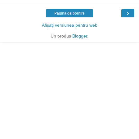
›
Pagina de pornire
Afișați versiunea pentru web
Un produs
Blogger
.