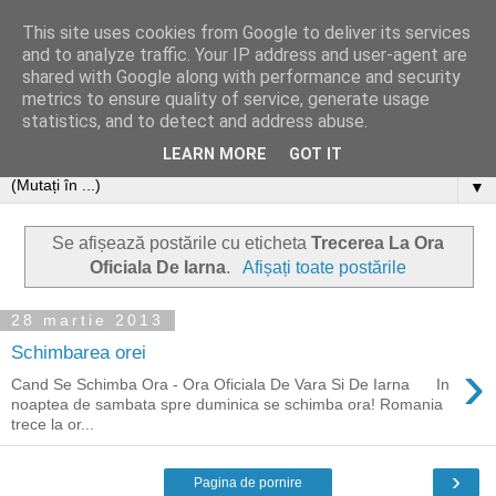
This site uses cookies from Google to deliver its services
and to analyze traffic. Your IP address and user-agent are
shared with Google along with performance and security
metrics to ensure quality of service, generate usage
statistics, and to detect and address abuse.
LEARN MORE
GOT IT
▼
Se afișează postările cu eticheta
Trecerea La Ora
Oficiala De Iarna
.
Afișați toate postările
28 martie 2013
Schimbarea orei
›
Cand Se Schimba Ora - Ora Oficiala De Vara Si De Iarna In
noaptea de sambata spre duminica se schimba ora! Romania
trece la or...
›
Pagina de pornire