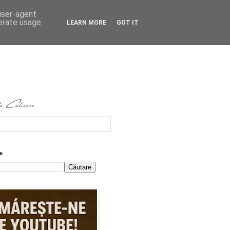
 user-agent
nerate usage
LEARN MORE
GOT IT
e