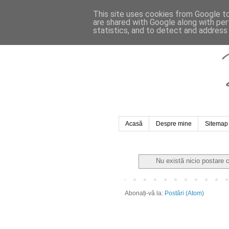
This site uses cookies from Google to 
are shared with Google along with per
statistics, and to detect and address
Acasă
Despre mine
Sitemap
Nu există nicio postare 
Abonați-vă la:
Postări (Atom)