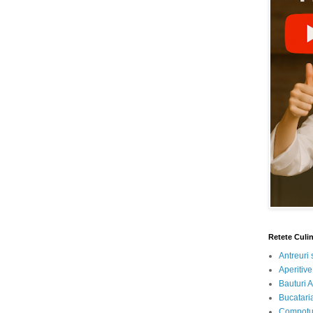
Retete Culi
Antreuri 
Aperitive
Bauturi A
Bucataria
Compotur