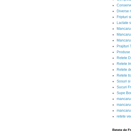
Conserve
Diverse r
Fripturi 
Lactate s
Mancarur
Mancarur
Mancarur
Prajituri 
Produse d
Retete D
Retete I
Retete d
Retete tr
Sosuri si
Sucuri Fr
Supe Bor
mancarur
mancarur
mancarur
retete v
Retete de F