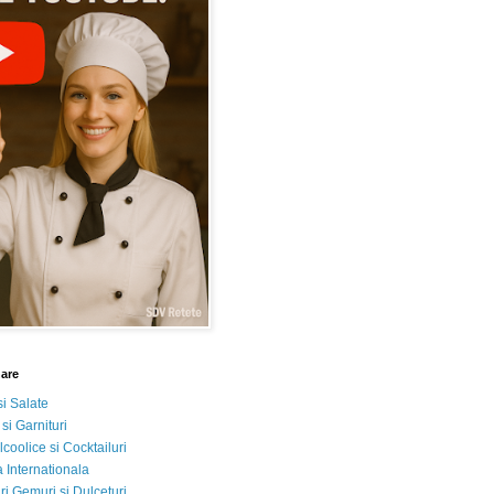
nare
si Salate
 si Garnituri
lcoolice si Cocktailuri
 Internationala
i Gemuri si Dulceturi