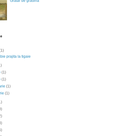
Gratar de gradina
te
(1)
ie prajita la tigaie
1)
ie
(1)
e
(1)
arie
(1)
rie
(1)
1)
0)
2)
3)
6)