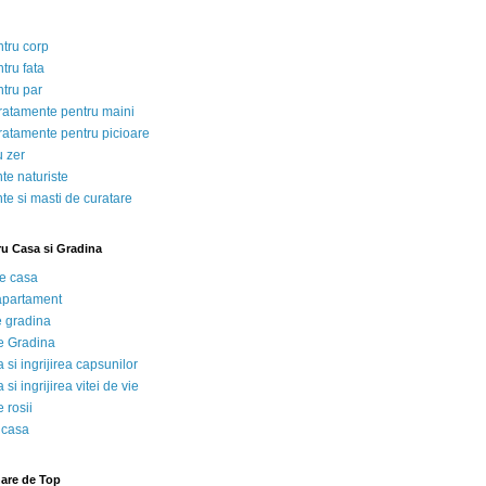
ntru corp
tru fata
ntru par
tratamente pentru maini
tratamente pentru picioare
u zer
te naturiste
te si masti de curatare
ru Casa si Gradina
de casa
 apartament
e gradina
e Gradina
 si ingrijirea capsunilor
 si ingrijirea vitei de vie
 rosii
 casa
nare de Top