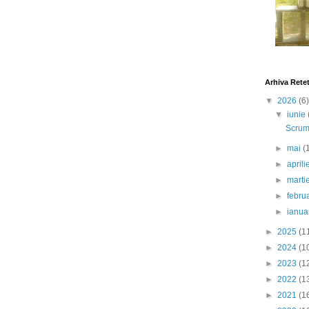
Arhiva Rete
▼
2026
(6)
▼
iunie
Scrumb
►
mai
(
►
april
►
marti
►
febru
►
ianua
►
2025
(1
►
2024
(1
►
2023
(1
►
2022
(1
►
2021
(1