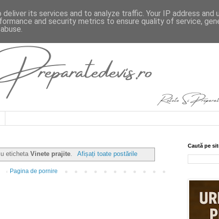
deliver its services and to analyze traffic. Your IP address and
formance and security metrics to ensure quality of service, ge
 abuse.
Caută pe sit
cu eticheta
Vinete prajite
.
Afișați toate postările
Pagina de pornire