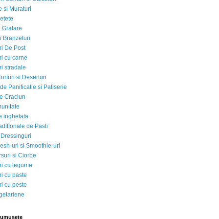
 si Muraturi
etete
si Gratare
i Branzeturi
i De Post
i cu carne
i stradale
Torturi si Deserturi
e Panificatie si Patiserie
e Craciun
munitate
e inghetata
aditionale de Pasti
 Dressinguri
esh-uri si Smoothie-uri
suri si Ciorbe
i cu legume
i cu paste
i cu peste
egetariene
rumusete