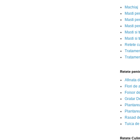
Machiaj
Masti pe
Masti pen
Masti pe
Masti si 
Masti si 
Retete c
Tratamen
Tratamen
Retete pent
Afinata 
Flori de
Foisor d
Gratar D
Plantarea
Plantarea
Rasad de
Tuica de
Retete Culi