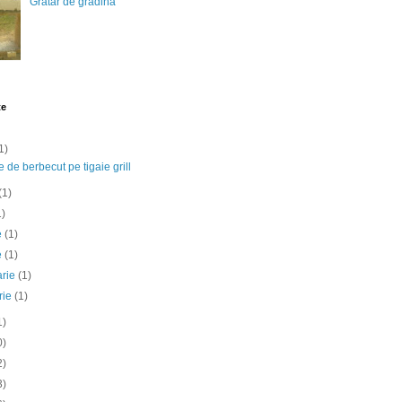
Gratar de gradina
te
1)
e de berbecut pe tigaie grill
(1)
1)
ie
(1)
e
(1)
arie
(1)
rie
(1)
1)
0)
2)
3)