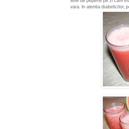
felie de pepene pe zi care es
vara. In atentia diabeticilor,