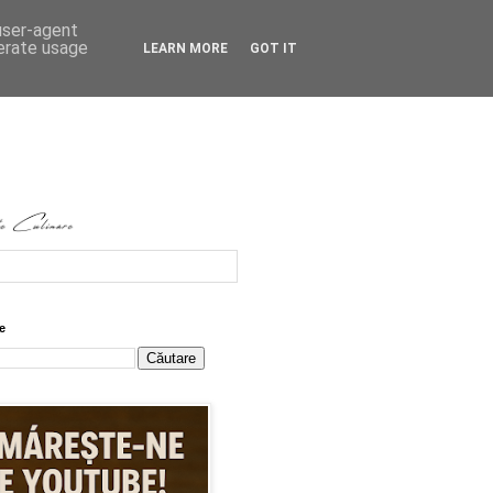
 user-agent
nerate usage
LEARN MORE
GOT IT
e