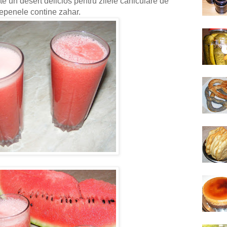
te un desert delicios pentru zilele caniculare de
 pepenele contine zahar.