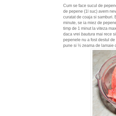
Cum se face sucul de pepene
de pepene (1l suc) avem nevo
curatat de coaja si samburi.
minute, se ia miez de pepene
timp de 1 minut la viteza ma
daca vrei
bautura
mai rece si
pepenele nu a fost destul de
pune si ½ zeama de lamaie d