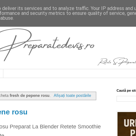
deliver its services and to analyze traffic. Your IP address and
formance and security metrics to ensure quality of service, ge
 abuse.
Caută pe sit
icheta
fresh de pepene rosu
.
Afișați toate postările
ene rosu
su Preparat La Blender Retete Smoothie
te