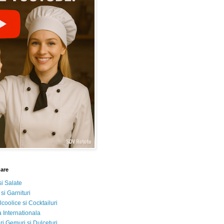
nare
si Salate
 si Garnituri
lcoolice si Cocktailuri
 Internationala
i Gemuri si Dulceturi