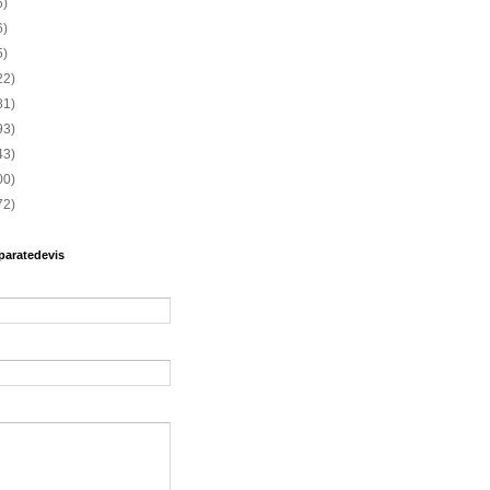
6)
6)
5)
22)
81)
93)
43)
00)
72)
paratedevis