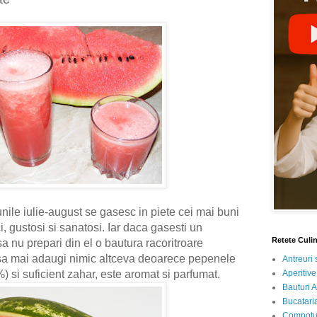
unile iulie-august se gasesc in piete cei mai buni
i, gustosi si sanatosi. Iar daca gasesti un
Retete Culi
sa nu prepari din el o bautura racoritroare
 sa mai adaugi nimic altceva deoarece pepenele
Antreuri 
Aperitive
) si suficient zahar, este aromat si parfumat.
Bauturi A
Bucataria
Compotur