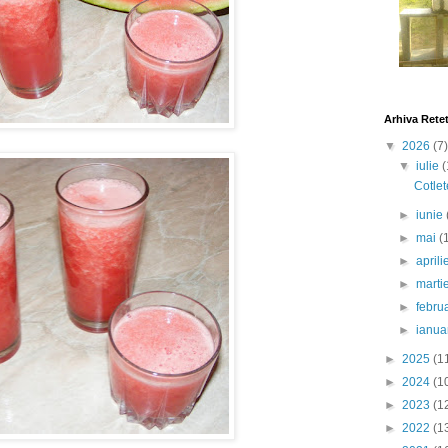
Arhiva Rete
▼
2026
(7)
▼
iulie
(
Cotlet
►
iunie
►
mai
(
►
april
►
marti
►
febru
►
ianua
►
2025
(1
►
2024
(1
►
2023
(1
►
2022
(1