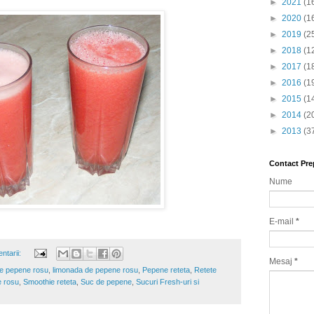
►
2021
(1
►
2020
(1
►
2019
(2
►
2018
(1
►
2017
(1
►
2016
(1
►
2015
(1
►
2014
(2
►
2013
(3
Contact Pre
Nume
E-mail
*
ntarii:
Mesaj
*
de pepene rosu
,
limonada de pepene rosu
,
Pepene reteta
,
Retete
e rosu
,
Smoothie reteta
,
Suc de pepene
,
Sucuri Fresh-uri si