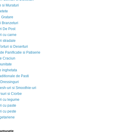
 si Muraturi
etete
si Gratare
i Branzeturi
i De Post
i cu carne
i stradale
Torturi si Deserturi
e Panificatie si Patiserie
e Craciun
munitate
e inghetata
aditionale de Pasti
 Dressinguri
esh-uri si Smoothie-uri
suri si Ciorbe
i cu legume
i cu paste
i cu peste
egetariene
rumusete