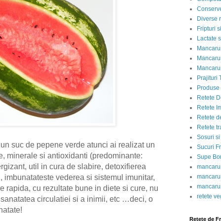
Conserve
Diverse r
Fripturi 
Lactate s
Mancarur
Mancarur
Mancarur
Prajituri 
Produse d
Retete D
Retete I
Retete d
Retete tr
Sosuri si
 un suc de pepene verde atunci ai realizat un
Sucuri Fr
e, minerale si antioxidanti (predominante:
Supe Bor
gizant, util in cura de slabire, detoxifierea
mancarur
mancarur
l, imbunatateste vederea si sistemul imunitar,
mancarur
e rapida, cu rezultate bune in diete si cure, nu
retete v
 sanatatea circulatiei si a inimii, etc …deci, o
atate!
Retete de F