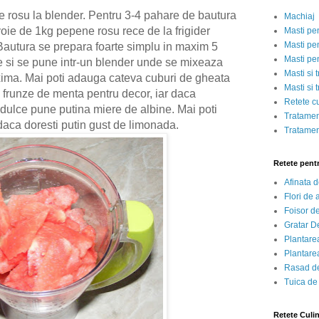
 rosu la blender. Pentru 3-4 pahare de bautura
Machiaj
ie de 1kg pepene rosu rece de la frigider
Masti pe
Masti pen
 Bautura se prepara foarte simplu in maxim 5
Masti pe
 si se pune intr-un blender unde se mixeaza
Masti si 
xima. Mai poti adauga cateva cuburi de gheata
Masti si 
 frunze de menta pentru decor, iar daca
Retete c
 dulce pune putina miere de albine. Mai poti
Tratamen
aca doresti putin gust de limonada.
Tratamen
Retete pent
Afinata 
Flori de
Foisor d
Gratar D
Plantarea
Plantarea
Rasad de
Tuica de
Retete Culi