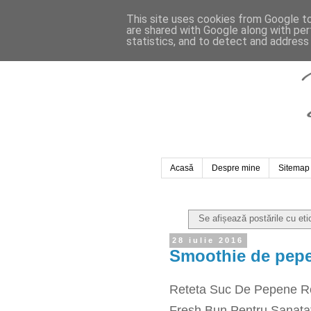
This site uses cookies from Google to 
are shared with Google along with per
statistics, and to detect and address
Acasă
Despre mine
Sitemap
Se afișează postările cu et
28 iulie 2016
Smoothie de pep
Reteta Suc De Pepene Ro
Fresh Bun Pentru Sanata