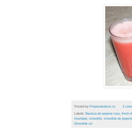
Posted by
Preparatedevis.ro
2 come
Labels:
Bautura de pepene rosu
,
fresh 
Imunitate
,
smoothie
,
smoothie de pepen
Smoothie-uri