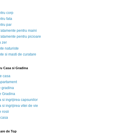
ntru corp
tru fata
ntru par
tratamente pentru maini
tratamente pentru picioare
u zer
te naturiste
te si masti de curatare
ru Casa si Gradina
de casa
 apartament
e gradina
e Gradina
 si ingrijirea capsunilor
 si ingrijirea vitei de vie
 rosii
 casa
nare de Top