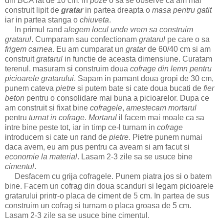
din
BCA
lat de 10 cm. In
poze
o sa se observe ca am mai
construit lipit de
gratar
in partea dreapta o
masa pentru gatit
iar in partea stanga o
chiuveta
.
In primul rand a
legem locul unde vrem sa construim
gratarul
. Cumparam sau confectionam
gratarul
pe care o sa
frigem carnea
. Eu am cumparat un
gratar
de 60/40 cm si am
construit
gratarul
in functie de aceasta dimensiune. Curatam
terenul, masuram si construim doua
cofrage
din lemn
pentru
picioarele gratarului
. Sapam in pamant doua gropi de 30 cm,
punem cateva
pietre
si putem bate si cate doua bucati de
fier
beton
pentru o consolidare mai buna a picioarelor. Dupa ce
am construit si fixat bine
cofragele
,
amestecam mortarul
pentru
turnat in cofrage
.
Mortarul
il facem mai moale ca sa
intre bine peste tot, iar in timp ce-l turnam in
cofrage
introducem si cate un rand de
pietre
. Pietre punem numai
daca avem, eu am pus pentru ca aveam si am facut si
economie la material
. Lasam 2-3 zile sa se usuce bine
cimentul
.
Desfacem cu grija cofragele. Punem piatra jos si o batem
bine. Facem un cofrag din doua scanduri si legam picioarele
gratarului printr-o placa de ciment de 5 cm. In partea de sus
construim un cofrag si turnam o placa groasa de 5 cm.
Lasam 2-3 zile sa se usuce bine cimentul.