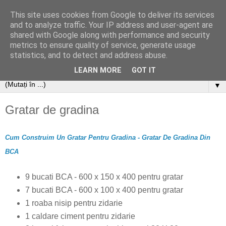
This site uses cookies from Google to deliver its services
and to analyze traffic. Your IP address and user-agent are
shared with Google along with performance and security
metrics to ensure quality of service, generate usage
statistics, and to detect and address abuse.
LEARN MORE
GOT IT
▼
Gratar de gradina
Cum Construim Un Gratar Pentru Gradina - Gratar De Gradina Din
BCA
9 bucati BCA - 600 x 150 x 400 pentru gratar
7 bucati BCA - 600 x 100 x 400 pentru gratar
1 roaba nisip pentru zidarie
1 caldare ciment pentru zidarie