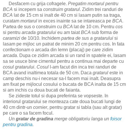
Desfacem cu grija cofragele.
Pregatim mortarul pentru
BCA
si incepem sa
construim gratarul
. Zidim trei randuri de
BCA
lat de 15 cm si inalt de 40 cm si lasam putin sa traga,
curatam
mortarul
in exces inainte sa se intareasca pe
BCA
.
Partea de sus o construim cu
BCA
lat de 10 cm. Pentru
cos
si pentru
arcada gratarului
eu am taiat
BCA
sub forma de
caramizi
de 10/10. Inchidem
partea de sus a gratarului
si
lasam pe mijloc un patrat de minim 20 cm pentru cos. In fata
confectionam o arcada din lemn (placaj) pe care zidim
arcada
. Dupa ce zidim arcada si un rand in spatele ei, lasam
sa se usuce bine cimentul pentru a continua mai departe cu
cosul gratarului
.
Cosul
l-am facut din inca trei randuri de
BCA avand inaltimea totala de 50 cm. Daca
gratarul
este in
camp deschis nu-i necesar sa-l facem mai inalt. Deasupra
am fixat pe mijlocul cosului o bucata de BCA inalta de 15 cm
si am inchis cu doua bucati de faianta.
Se zideste totul si dupa preferinta se vopseste. In
interiorul gratarului se monteaza cate doua bucati lungi de
40 cm dintr-un
cornier
, pentru gratar si tabla (sau alt gratar)
pe care o sa facem focul.
Un
gratar de gradina
merge obligatoriu langa un
foisor
pentru gradina
.