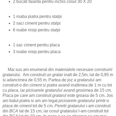
2 bucati faianta pentru inchis cosul 30 X 20
1 roaba piatra pentru stalpi
2 saci ciment pentru stalpi
6 roabe nisip pentru stalpi
1 sac ciment pentru placa
3 roabe nisip pentru placa
Mai sus am enumerat din
materialele necesare construirii
gratarului
. Am construit un
gratar
inalt de 2,5m, lat de 0,95 m
si adancimea de 0,55 m. Partea de joz a
gratarului
am
construit-o din
ciment
si piatra
avand inaltimea de 1 m cu tot
cu
placa
, iar
picioarele gratarului
avand grosimea de 15 cm.
Placa pe care am construit
gratarul
este groasa de 5 cm. Jos
am batut
piatra
si am am legat
picioarele gratarului
printr-o
placa
de ciment
tot de 5 cm.
Peretii gratarului
i-am construit
din
BCA
lat de 15 cm, iar
cosul gratarului
l-am construit tot