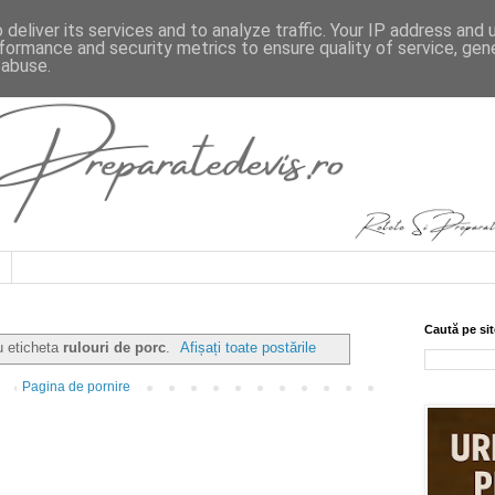
deliver its services and to analyze traffic. Your IP address and
formance and security metrics to ensure quality of service, ge
 abuse.
Caută pe sit
u eticheta
rulouri de porc
.
Afișați toate postările
Pagina de pornire