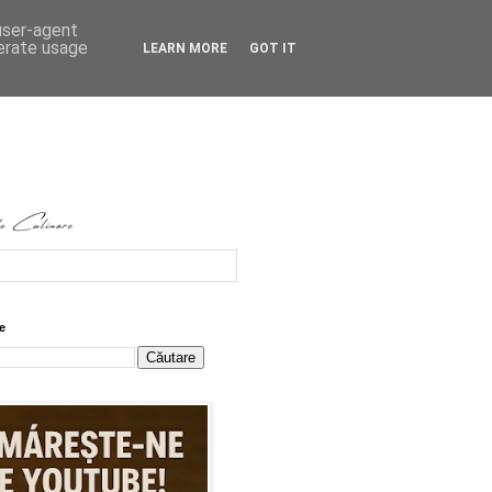
 user-agent
nerate usage
LEARN MORE
GOT IT
e