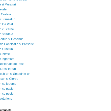
 si Muraturi
etete
si Gratare
i Branzeturi
i De Post
i cu carne
i stradale
Torturi si Deserturi
e Panificatie si Patiserie
e Craciun
munitate
e inghetata
aditionale de Pasti
 Dressinguri
esh-uri si Smoothie-uri
suri si Ciorbe
i cu legume
i cu paste
i cu peste
egetariene
rumusete