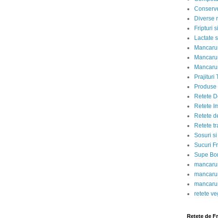
Conserve
Diverse r
Fripturi 
Lactate s
Mancarur
Mancarur
Mancarur
Prajituri 
Produse d
Retete D
Retete I
Retete d
Retete tr
Sosuri si
Sucuri Fr
Supe Bor
mancarur
mancarur
mancarur
retete v
Retete de F