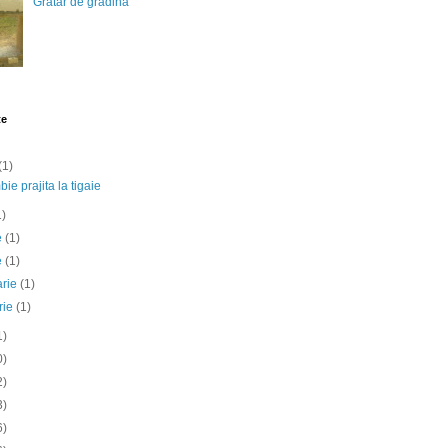
Gratar de gradina
te
(1)
ie prajita la tigaie
1)
ie
(1)
e
(1)
arie
(1)
rie
(1)
1)
0)
2)
3)
6)