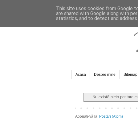
This site uses cookies from Google to 
are shared with Google along with per
statistics, and to detect and address
Acasă
Despre mine
Sitemap
Nu există nicio postare c
Abonați-vă la:
Postări (Atom)