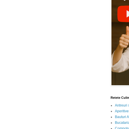
Retete Culi
Antreuri 
Aperitive
Bauturi A
Bucataria
Compotur