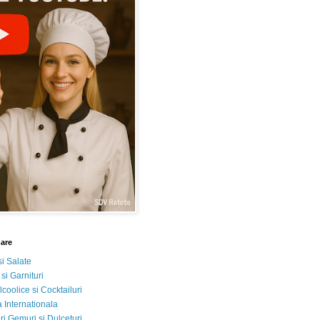
nare
si Salate
 si Garnituri
lcoolice si Cocktailuri
 Internationala
i Gemuri si Dulceturi