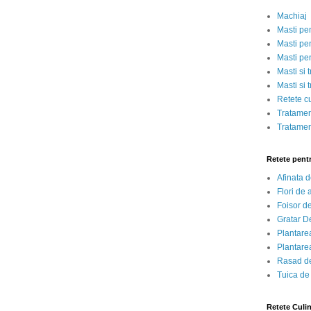
Machiaj
Masti pe
Masti pen
Masti pe
Masti si 
Masti si 
Retete c
Tratamen
Tratamen
Retete pent
Afinata 
Flori de
Foisor d
Gratar D
Plantarea
Plantarea
Rasad de
Tuica de
Retete Culi