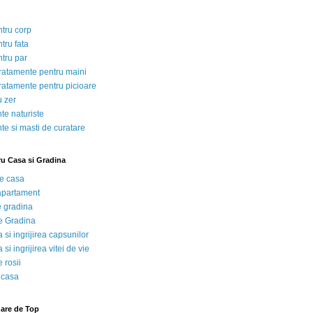
ntru corp
tru fata
ntru par
tratamente pentru maini
tratamente pentru picioare
u zer
te naturiste
te si masti de curatare
ru Casa si Gradina
de casa
 apartament
e gradina
e Gradina
 si ingrijirea capsunilor
 si ingrijirea vitei de vie
 rosii
 casa
nare de Top