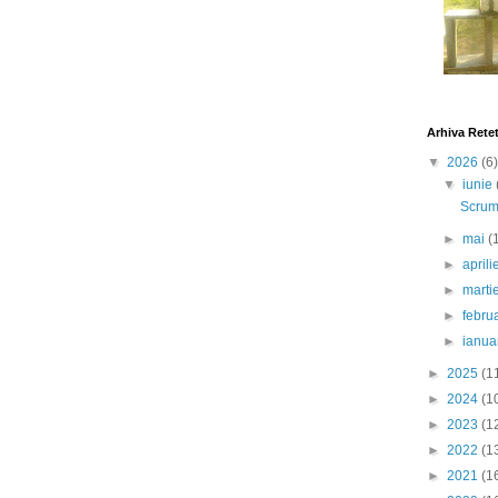
Arhiva Rete
▼
2026
(6)
▼
iunie
Scrumb
►
mai
(
►
april
►
marti
►
febru
►
ianua
►
2025
(1
►
2024
(1
►
2023
(1
►
2022
(1
►
2021
(1