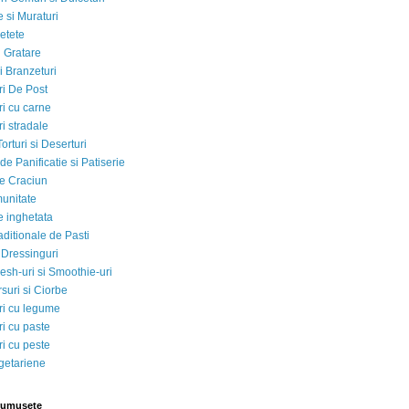
 si Muraturi
etete
si Gratare
i Branzeturi
i De Post
i cu carne
i stradale
Torturi si Deserturi
e Panificatie si Patiserie
e Craciun
munitate
e inghetata
aditionale de Pasti
 Dressinguri
esh-uri si Smoothie-uri
suri si Ciorbe
i cu legume
i cu paste
i cu peste
egetariene
rumusete