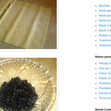
Machiaj
Masti pe
Masti pen
Masti pe
Masti si 
Masti si 
Retete c
Tratamen
Tratamen
Retete pent
Afinata 
Flori de
Foisor d
Gratar D
Plantarea
Plantarea
Rasad de
Tuica de
Retete Culi