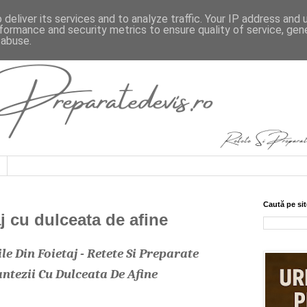
deliver its services and to analyze traffic. Your IP address and
formance and security metrics to ensure quality of service, ge
 abuse.
Caută pe sit
aj cu dulceata de afine
e Din Foietaj - Retete Si Preparate
ntezii Cu Dulceata De Afine