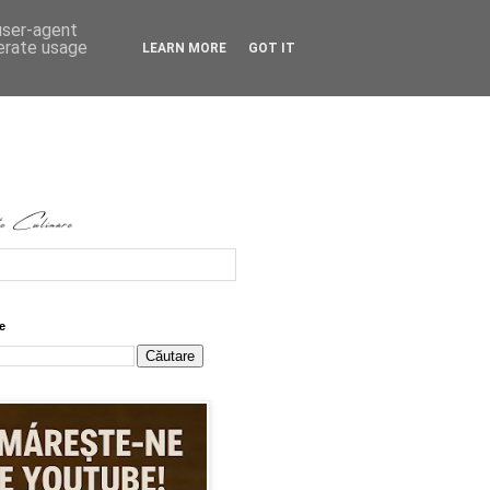
 user-agent
nerate usage
LEARN MORE
GOT IT
e