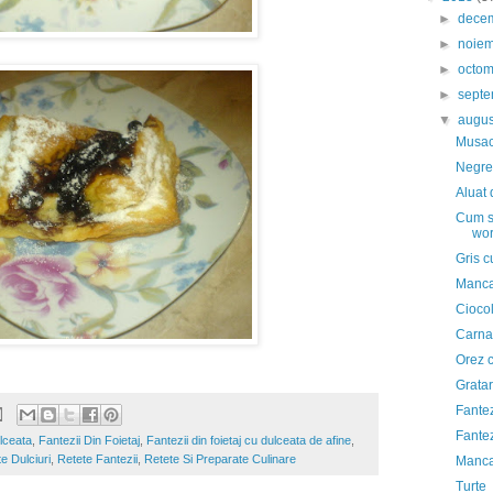
►
dece
►
noie
►
octo
►
sept
▼
augu
Musaca
Negres
Aluat 
Cum sc
wor
Gris c
Manca
Cioco
Carnat
Orez c
Gratar
Fantez
Fantez
lceata
,
Fantezii Din Foietaj
,
Fantezii din foietaj cu dulceata de afine
,
e Dulciuri
,
Retete Fantezii
,
Retete Si Preparate Culinare
Mancar
Turte