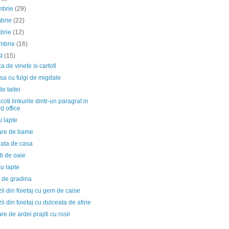
mbrie
(29)
mbrie
(22)
mbrie
(12)
embrie
(16)
st
(15)
 de vinete si cartofi
a cu fulgi de migdale
de taitei
oti linkurile dintr-un paragraf in
d office
u lapte
re de bame
lata de casa
i de oaie
u lapte
 de gradina
ii din foietaj cu gem de caise
ii din foietaj cu dulceata de afine
e de ardei prajiti cu rosii