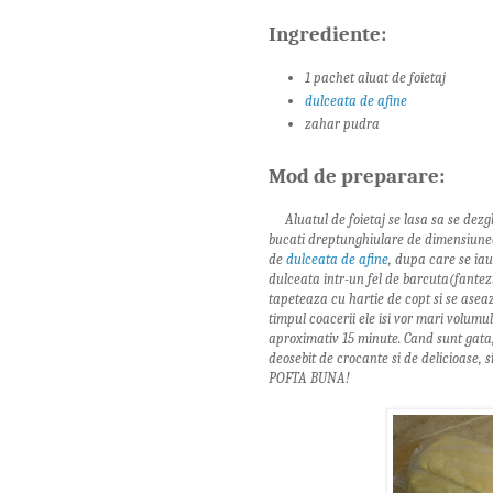
Ingrediente:
1 pachet aluat de foietaj
dulceata de afine
zahar pudra
Mod de preparare:
Aluatul de foietaj se lasa sa se dezg
bucati dreptunghiulare de dimensiunea 
de
dulceata de afine
, dupa care se iau
dulceata intr-un fel de barcuta(fantezie
tapeteaza cu hartie de copt si se aseaza
timpul coacerii ele isi vor mari volumul
aproximativ 15 minute. Cand sunt gata,
deosebit de crocante si de delicioase, 
POFTA BUNA!