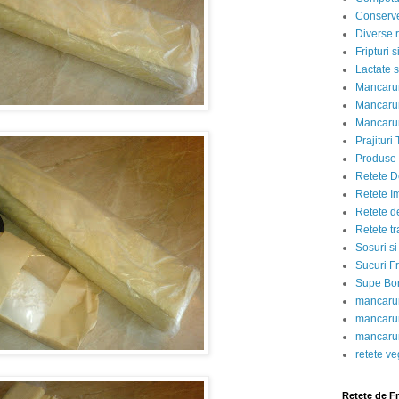
Conserve
Diverse r
Fripturi 
Lactate s
Mancarur
Mancarur
Mancarur
Prajituri 
Produse d
Retete D
Retete I
Retete d
Retete tr
Sosuri si
Sucuri Fr
Supe Bor
mancarur
mancarur
mancarur
retete v
Retete de F