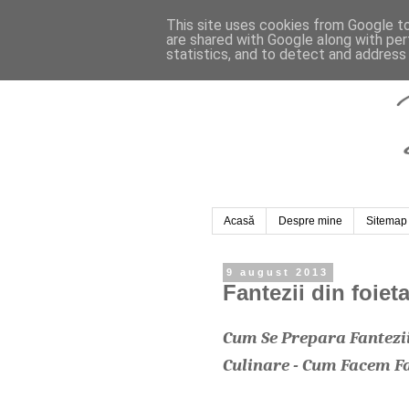
This site uses cookies from Google to 
are shared with Google along with per
statistics, and to detect and address
Acasă
Despre mine
Sitemap
9 august 2013
Fantezii din foiet
Cum Se Prepara Fanteziil
Culinare - Cum Facem Fa