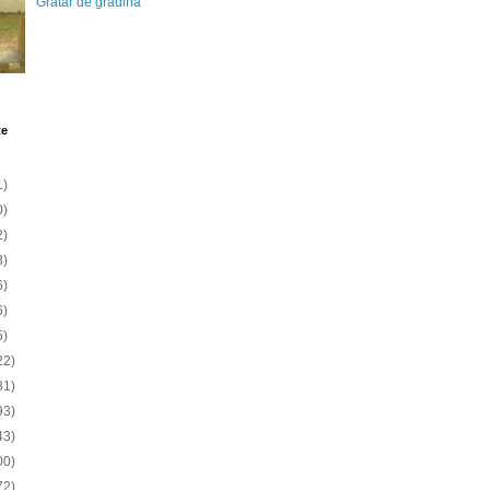
Gratar de gradina
te
1)
0)
2)
3)
6)
6)
5)
22)
81)
93)
43)
00)
72)