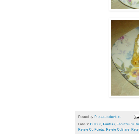
Posted by
Preparatedevis.ro
Labels:
Dulciuri
,
Fantezii
,
Fantezii Cu Du
Retete Cu Foietaj
,
Retete Culinare
,
Retet