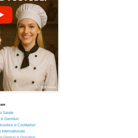
nare
si Salate
 si Garnituri
lcoolice si Cocktailuri
 Internationala
i Gemuri si Dulceturi