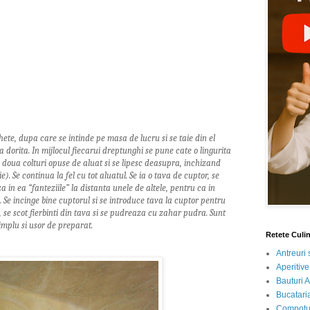
hete, dupa care se intinde pe masa de lucru si se taie din el
dorita. In mijlocul fiecarui dreptunghi se pune cate o lingurita
 doua colturi opuse de aluat si se lipesc deasupra, inchizand
). Se continua la fel cu tot aluatul. Se ia o tava de cuptor, se
 in ea “fanteziile” la distanta unele de altele, pentru ca in
. Se incinge bine cuptorul si se introduce tava la cuptor pentru
 se scot fierbinti din tava si se pudreaza cu zahar pudra. Sunt
simplu si usor de preparat.
Retete Culi
Antreuri 
Aperitive
Bauturi A
Bucataria
Compotur