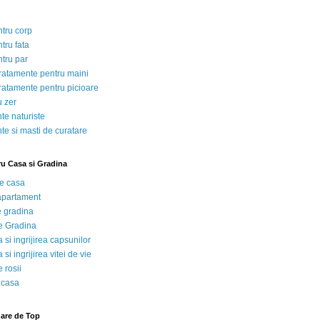
ntru corp
tru fata
ntru par
tratamente pentru maini
tratamente pentru picioare
u zer
te naturiste
te si masti de curatare
ru Casa si Gradina
de casa
 apartament
e gradina
e Gradina
 si ingrijirea capsunilor
 si ingrijirea vitei de vie
 rosii
 casa
nare de Top