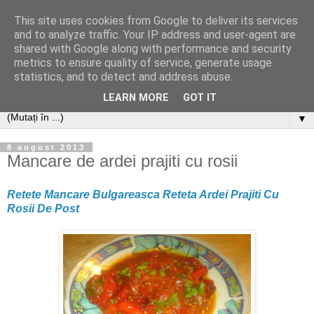
This site uses cookies from Google to deliver its services
and to analyze traffic. Your IP address and user-agent are
shared with Google along with performance and security
metrics to ensure quality of service, generate usage
statistics, and to detect and address abuse.
LEARN MORE
GOT IT
▼
8 august 2013
Mancare de ardei prajiti cu rosii
Retete Mancare Bulgareasca Reteta Ardei Prajiti Cu
Rosii De Post