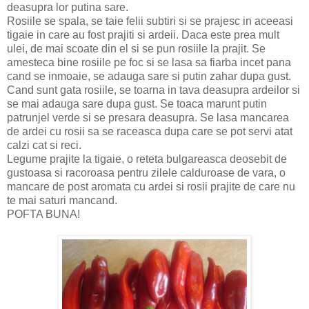
deasupra lor putina sare.
Rosiile se spala, se taie felii subtiri si se prajesc in aceeasi
tigaie in care au fost prajiti si ardeii. Daca este prea mult
ulei, de mai scoate din el si se pun rosiile la prajit. Se
amesteca bine rosiile pe foc si se lasa sa fiarba incet pana
cand se inmoaie, se adauga sare si putin zahar dupa gust.
Cand sunt gata rosiile, se toarna in tava deasupra ardeilor si
se mai adauga sare dupa gust. Se toaca marunt putin
patrunjel verde si se presara deasupra. Se lasa mancarea
de ardei cu rosii sa se raceasca dupa care se pot servi atat
calzi cat si reci.
Legume prajite la tigaie, o reteta bulgareasca deosebit de
gustoasa si racoroasa pentru zilele calduroase de vara, o
mancare de post aromata cu ardei si rosii prajite de care nu
te mai saturi mancand.
POFTA BUNA!