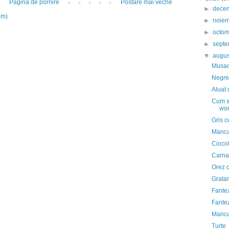
Pagina de pornire
Postare mai veche
►
dece
om)
►
noie
►
octo
►
sept
▼
augu
Musaca
Negres
Aluat 
Cum sc
wor
Gris c
Manca
Cioco
Carnat
Orez c
Gratar
Fantez
Fantez
Mancar
Turte