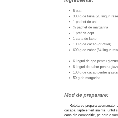
Ingrediente:
5 oua
300 g de faina (20 linguri rase
1 pachet de unt
½ pachet de margarina
1 praf de copt
1 cana de lapte
100 g de cacao (dr otker)
600 g de zahar (34 linguri ras
6 linguri de apa pentru glazur
8 linguri de zahar pentru glaz
100 g de cacao pentru glazur
50 g de margarina
Mod de preparare:
Reteta se prepara asemanator 
cacaoa, laptele fiert inainte, untu
cana din compozitie, pe care o vom