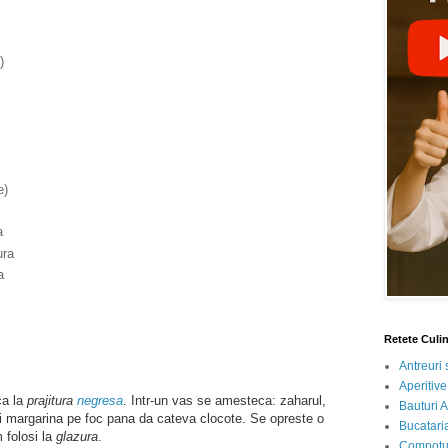
)
e)
a
ura
a
Retete Culi
Antreuri 
Aperitive
ca la
prajitura
negresa
.
Intr-un vas se amesteca: zaharul,
Bauturi A
l si margarina pe foc pana da cateva clocote. Se opreste o
Bucataria
 folosi la
glazura
.
Compotur