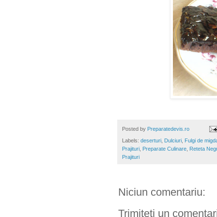
Posted by
Preparatedevis.ro
Labels:
deserturi
,
Dulciuri
,
Fulgi de migd
Prajituri
,
Preparate Culinare
,
Reteta Neg
Prajituri
Niciun comentariu:
Trimiteți un comentar