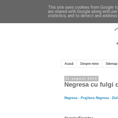
This site uses cookies from Google to 
are shared with Google along with per
statistics, and to detect and address
Acasă
Despre mine
Sitemap
31 august 2013
Negresa cu fulgi 
Negresa - Prajitura Negresa - Dul