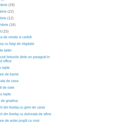
mbrie
(29)
mbrie
(22)
mbrie
(12)
embrie
(16)
st
(15)
 de vinete si cartofi
a cu fulgi de migdale
de taitei
oti linkurile dintr-un paragraf in
d office
u lapte
re de bame
lata de casa
i de oaie
u lapte
 de gradina
ii din foietaj cu gem de caise
ii din foietaj cu dulceata de afine
e de ardei prajiti cu rosii