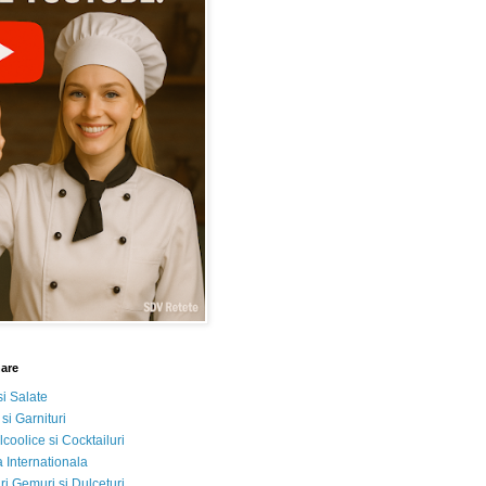
nare
si Salate
 si Garnituri
lcoolice si Cocktailuri
 Internationala
i Gemuri si Dulceturi