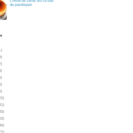
Crema de zahar ars cu blat
de pandispan
te
1)
0)
2)
3)
6)
6)
5)
22)
81)
93)
43)
00)
72)