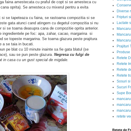
a faina amestecata cu praful de copt si se amesteca cu
Conserve
a cana oprita). Se amesteca cu mixerul pentru a evita
Diverse r
Fripturi 
 si se tapeteaza cu faina, se rastoarna compozitia si se
ste gata atunci cand atingem cu degetul compozitia si nu
Lactate s
r si se toarna deasupra cana de compozitie oprita anterior.
Mancarur
ngredientele pe foc: apa, zahar, cacao, margarina si
Mancarur
se topeste margarina. Se toarna glazura peste prajitura
Mancarur
 a se taia in bucati.
Prajituri 
 pe blat cu 10 minute inainte sa fie gata blatul (se
Produse d
coace), sau se pun peste glazura.
Negresa cu fulgi de
Retete D
rat in casa cu un gust special de migdale.
Retete I
Retete d
Retete tr
Sosuri si
Sucuri Fr
Supe Bor
mancarur
mancarur
mancarur
retete v
Retete de F