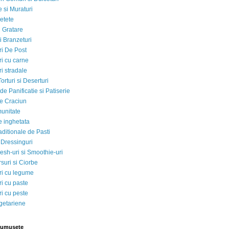
 si Muraturi
etete
si Gratare
i Branzeturi
i De Post
i cu carne
i stradale
Torturi si Deserturi
e Panificatie si Patiserie
e Craciun
munitate
e inghetata
aditionale de Pasti
 Dressinguri
esh-uri si Smoothie-uri
suri si Ciorbe
i cu legume
i cu paste
i cu peste
egetariene
rumusete