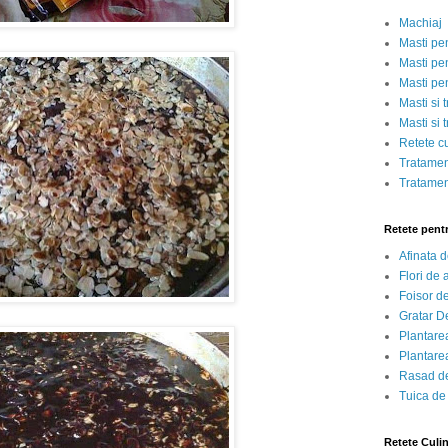
Machiaj
Masti pe
Masti pen
Masti pe
Masti si 
Masti si 
Retete c
Tratamen
Tratamen
Retete pent
Afinata 
Flori de
Foisor d
Gratar D
Plantarea
Plantarea
Rasad de
Tuica de
Retete Culi