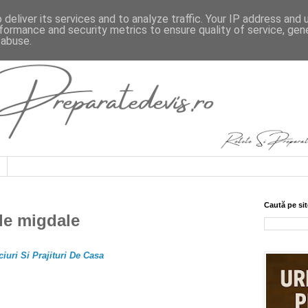
deliver its services and to analyze traffic. Your IP address and
formance and security metrics to ensure quality of service, ge
 abuse.
Caută pe sit
de migdale
ciuri Si Prajituri De Casa