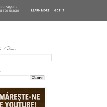
 user-agent
nerate usage
LEARN MORE
GOT IT
e