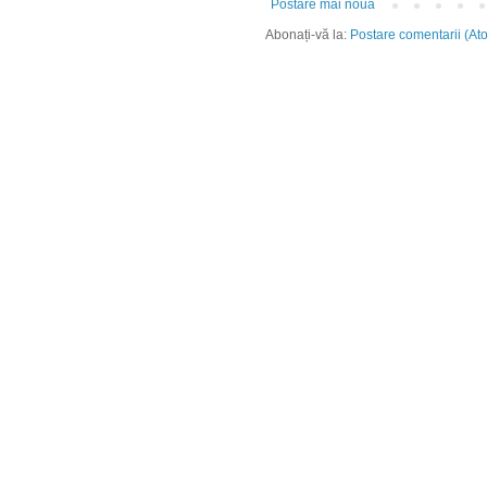
Postare mai nouă
Abonați-vă la:
Postare comentarii (At