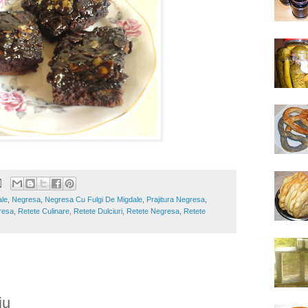
ale
,
Negresa
,
Negresa Cu Fulgi De Migdale
,
Prajitura Negresa
,
resa
,
Retete Culinare
,
Retete Dulciuri
,
Retete Negresa
,
Retete
iu