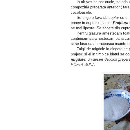
In alt vas se bat ouale, se adaug
compozitia preparata anterior ( far
cocoloasele.
Se unge o
tava de cuptor
cu unt
coace in cuptorul incins.
Prajitura
e
se mai lipeste. Se scoate din cupto
Pentru glazura amestecam toate i
continuam sa amestecam pana cand 
si se lasa sa se raceasca inainte de
Fulgii de migdale la alegere se pun
prajesc si ei in timp ce blatul se 
migdale
, un desert delicios prepa
POFTA BUNA