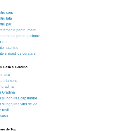
ntru corp
tru fata
ntru par
tratamente pentru maini
tratamente pentru picioare
u zer
te naturiste
te si masti de curatare
ru Casa si Gradina
de casa
 apartament
e gradina
e Gradina
 si ingrijirea capsunilor
 si ingrijirea vitei de vie
 rosii
 casa
nare de Top