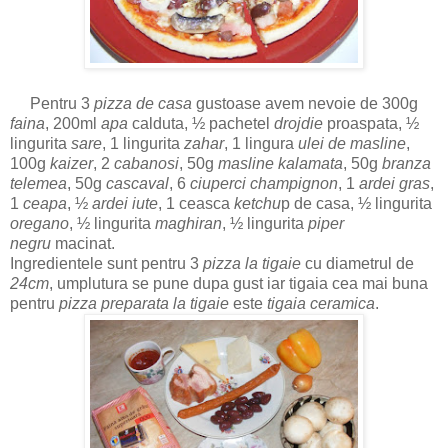
Pentru 3
pizza de casa
gustoase avem nevoie de 300g
faina
, 200ml
apa
calduta, ½ pachetel
drojdie
proaspata, ½
lingurita
sare
, 1 lingurita
zahar
, 1 lingura
ulei de masline
,
100g
kaizer
, 2
cabanosi
, 50g
masline kalamata
, 50g
branza
telemea
, 50g
cascaval
, 6
ciuperci champignon
, 1
ardei gras
,
1
ceapa
, ½
ardei iute
, 1 ceasca
ketchu
p de casa, ½ lingurita
oregano
, ½ lingurita
maghiran
, ½ lingurita
piper
negru
macinat.
Ingredientele sunt pentru 3
pizza la tigaie
cu diametrul de
24cm
, umplutura se pune dupa gust iar tigaia cea mai buna
pentru
pizza preparata la tigaie
este
tigaia ceramica
.