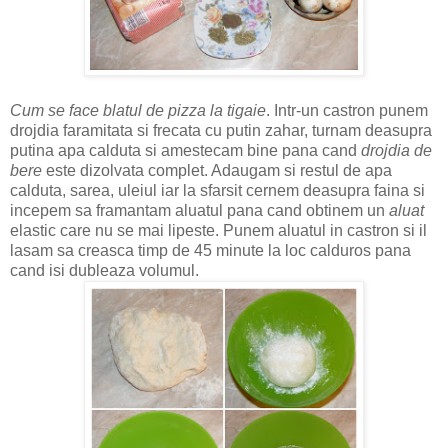
Cum se face blatul de pizza la tigaie
. Intr-un castron punem
drojdia faramitata si frecata cu putin zahar, turnam deasupra
putina apa calduta si amestecam bine pana cand
drojdia de
bere
este dizolvata complet. Adaugam si restul de apa
calduta, sarea, uleiul iar la sfarsit cernem deasupra faina si
incepem sa framantam aluatul pana cand obtinem un
aluat
elastic care nu se mai lipeste. Punem aluatul in castron si il
lasam sa creasca timp de 45 minute la loc calduros pana
cand isi dubleaza volumul.