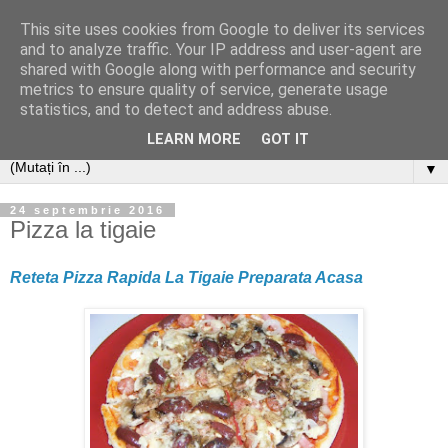
This site uses cookies from Google to deliver its services
and to analyze traffic. Your IP address and user-agent are
shared with Google along with performance and security
metrics to ensure quality of service, generate usage
statistics, and to detect and address abuse.
LEARN MORE
GOT IT
▼
24 septembrie 2016
Pizza la tigaie
Reteta Pizza Rapida La Tigaie Preparata Acasa