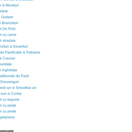
 si Muraturi
etete
si Gratare
i Branzeturi
i De Post
i cu carne
i stradale
Torturi si Deserturi
e Panificatie si Patiserie
e Craciun
munitate
e inghetata
aditionale de Pasti
 Dressinguri
esh-uri si Smoothie-uri
suri si Ciorbe
i cu legume
i cu paste
i cu peste
egetariene
rumusete