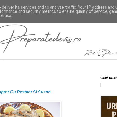
deliver its services and to analyze traffic. Your IP address and
formance and security metrics to ensure quality of service, ge
 abuse.
Caută pe sit
uptor Cu Pesmet Si Susan