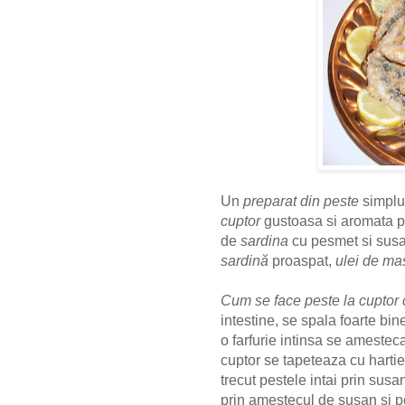
Un
preparat din peste
simplu 
cuptor
gustoasa si aromata 
de
sardina
cu pesmet si sus
sardină
proaspat,
ulei de ma
Cum se face peste la cuptor
intestine, se spala foarte bine
o farfurie intinsa se amestec
cuptor se tapeteaza cu harti
trecut pestele intai prin susa
prin amestecul de susan si 