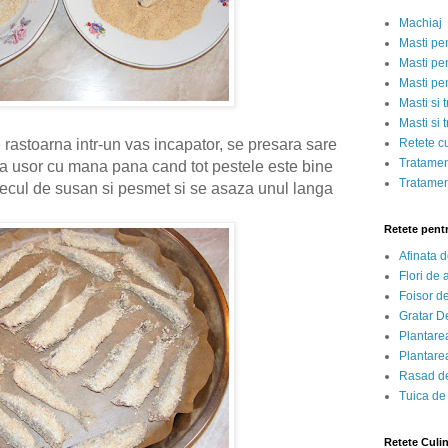
Machiaj
Masti pe
Masti pen
Masti pe
Masti si 
Masti si 
rastoarna intr-un vas incapator, se presara sare
Retete c
Tratamen
eca usor cu mana pana cand tot pestele este bine
Tratamen
tecul de susan si pesmet si se asaza unul langa
Retete pent
Afinata 
Flori de
Foisor d
Gratar D
Plantarea
Plantarea
Rasad de
Tuica de
Retete Culi