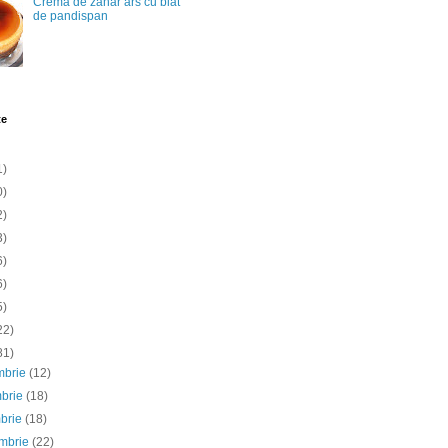
Crema de zahar ars cu blat
de pandispan
te
1)
0)
2)
3)
6)
6)
5)
22)
81)
mbrie
(12)
mbrie
(18)
mbrie
(18)
embrie
(22)