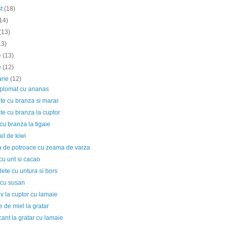
st
(18)
14)
(13)
13)
ie
(13)
e
(12)
arie
(12)
iplomat cu ananas
te cu branza si marar
te cu branza la cuptor
cu branza la tigaie
il de kiwi
a de potroace cu zeama de varza
u unt si cacao
ete cu untura si bors
 cu susan
v la cuptor cu lamaie
e de miel la gratar
cant la gratar cu lamaie