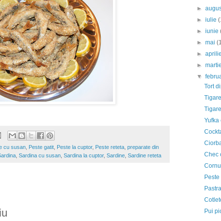
►
augu
►
iulie
(
►
iunie
►
mai
(
►
april
►
marti
▼
febru
Tort d
Tigare
Tigare
Yufka 
Cockta
Ciorb
e cu susan
,
Peste gatit
,
Peste la cuptor
,
Peste reteta
,
preparate din
Chec c
Sardina
,
Sardina cu susan
,
Sardina la cuptor
,
Sardine
,
Sardine reteta
Cornul
Peste
Pastra
Cotlet
iu
Pui pi