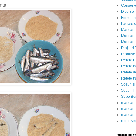
nta.
Conserve
Diverse r
Fripturi 
Lactate s
Mancarur
Mancarur
Mancarur
Prajituri 
Produse d
Retete D
Retete I
Retete d
Retete tr
Sosuri si
Sucuri Fr
Supe Bor
mancarur
mancarur
mancarur
retete v
Retete de F