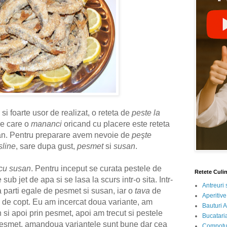
si foarte usor de realizat, o reteta de
peste la
pe care o
mananci
oricand cu placere este reteta
an. Pentru preparare avem nevoie de
peşte
sline
, sare dupa gust,
pesmet
si
susan
.
 cu susan
. Pentru inceput se curata pestele de
Retete Culi
 sub jet de apa si se lasa la scurs intr-o sita. Intr-
Antreuri 
a parti egale de pesmet si susan, iar o
tava
de
Aperitive
e de copt.
Eu am incercat doua variante, am
Bauturi A
n si apoi prin pesmet, apoi am trecut si pestele
Bucataria
pesmet, amandoua variantele sunt bune dar cea
Compotur