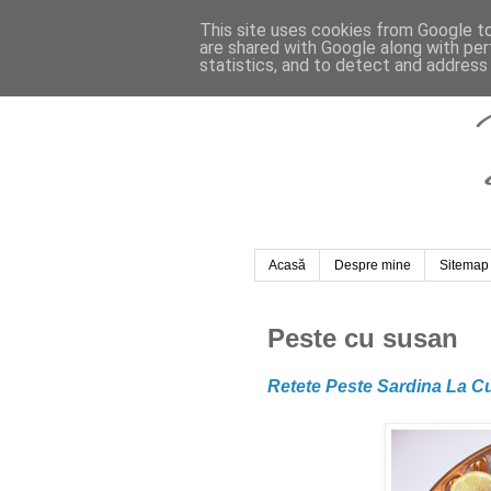
This site uses cookies from Google to 
are shared with Google along with per
statistics, and to detect and address
Acasă
Despre mine
Sitemap
Peste cu susan
Retete Peste Sardina La C