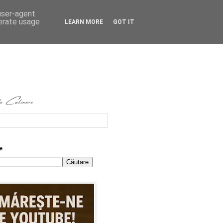
 user-agent
nerate usage
LEARN MORE
GOT IT
e