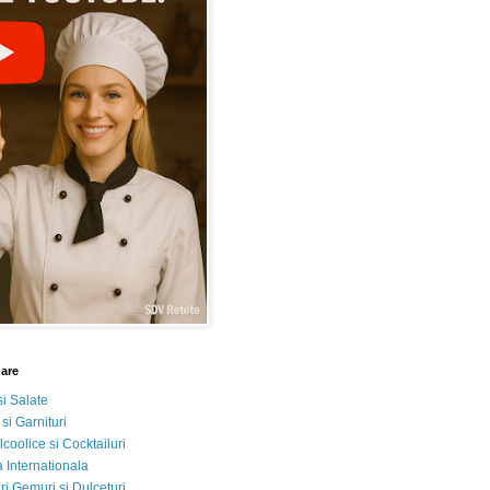
nare
si Salate
 si Garnituri
lcoolice si Cocktailuri
 Internationala
i Gemuri si Dulceturi