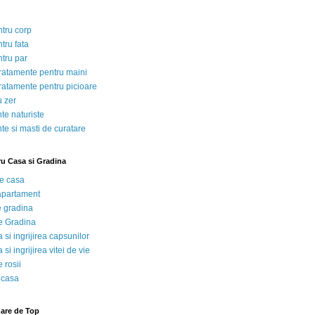
ntru corp
tru fata
ntru par
tratamente pentru maini
tratamente pentru picioare
u zer
te naturiste
te si masti de curatare
ru Casa si Gradina
de casa
 apartament
e gradina
e Gradina
 si ingrijirea capsunilor
 si ingrijirea vitei de vie
 rosii
 casa
nare de Top