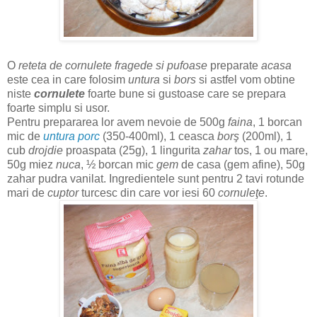
O
reteta de cornulete fragede si pufoase
preparate
acasa
este cea in care folosim
untura
si
bors
si astfel vom obtine
niste
cornulete
foarte bune si gustoase care se prepara
foarte simplu si usor.
Pentru prepararea lor avem nevoie de 500g
faina
, 1 borcan
mic de
untura porc
(350-400ml), 1 ceasca
borş
(200ml), 1
cub
drojdie
proaspata (25g), 1 lingurita
zahar
tos, 1 ou mare,
50g miez
nuca
, ½ borcan mic
gem
de casa (gem afine), 50g
zahar pudra vanilat.
Ingredientele sunt pentru 2 tavi rotunde
mari de
cuptor
turcesc din care vor iesi 60
cornuleţe
.