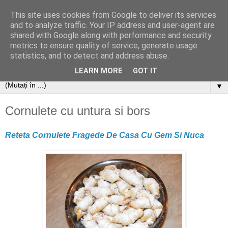
This site uses cookies from Google to deliver its services
and to analyze traffic. Your IP address and user-agent are
shared with Google along with performance and security
metrics to ensure quality of service, generate usage
statistics, and to detect and address abuse.
LEARN MORE
GOT IT
▼
Cornulete cu untura si bors
Reteta Cornulete Fragede De Casa Cu Gem Si Nuca