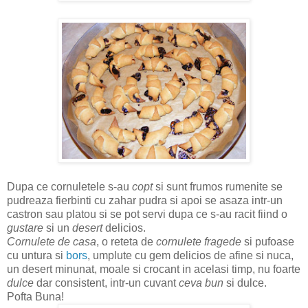
Dupa ce cornuletele s-au
copt
si sunt frumos rumenite se
pudreaza fierbinti cu zahar pudra si apoi se asaza intr-un
castron sau platou si se pot servi dupa ce s-au racit fiind o
gustare
si un
desert
delicios.
Cornulete de casa
, o reteta de
cornulete fragede
si pufoase
cu untura si
bors
, umplute cu gem delicios de afine si nuca,
un desert minunat, moale si crocant in acelasi timp, nu foarte
dulce
dar consistent, intr-un cuvant
ceva bun
si dulce.
Pofta Buna!