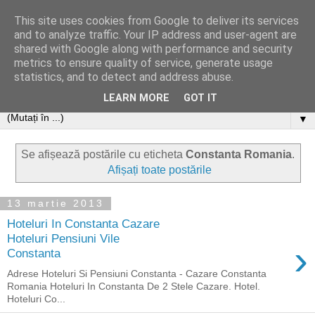
This site uses cookies from Google to deliver its services
and to analyze traffic. Your IP address and user-agent are
shared with Google along with performance and security
metrics to ensure quality of service, generate usage
statistics, and to detect and address abuse.
LEARN MORE
GOT IT
▼
Se afișează postările cu eticheta
Constanta Romania
.
Afișați toate postările
13 martie 2013
Hoteluri In Constanta Cazare
Hoteluri Pensiuni Vile
›
Constanta
Adrese Hoteluri Si Pensiuni Constanta - Cazare Constanta
Romania Hoteluri In Constanta De 2 Stele Cazare. Hotel.
Hoteluri Co...