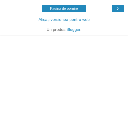
›
Pagina de pornire
Afișați versiunea pentru web
Un produs
Blogger
.