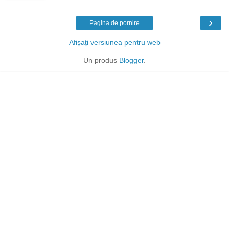
›
Pagina de pornire
Afișați versiunea pentru web
Un produs
Blogger
.