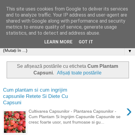
This site uses cookies from Google to deliver its services
and to analyze traffic. Your IP address and user-agent are
shared with Google along with performance and security
metrics to ensure quality of service, generate usage
statistics, and to detect and address abuse.
LEARN MORE
GOT IT
▼
Se afișează postările cu eticheta
Cum Plantam
Capsuni
.
Afișați toate postările
Cum plantam si cum ingrijim
capsunile Retete Si Diete Cu
Capsuni
›
Cultivarea Capsunilor - Plantarea Capsunilor -
Cum Plantam Si Ingrijim Capsunile Capsunile se
cresc foarte usor, sunt frumoase si gu...