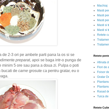
Machiaj
Masti pe
Masti pen
Masti pe
Masti si 
Masti si 
Retete c
Tratamen
Tratamen
 de 2-3 ori pe ambele parti pana la os si se
Retete pent
ondimente
preparat
, apoi se baga intr-o punga de
Afinata 
ce minim 5 ore sau pana a doua zi. Pulpa o poti
Flori de
n bucati de
carne
grosute ca pentru gratar, eu o
Foisor d
reaga.
Gratar D
Plantarea
Plantarea
Rasad de
Tuica de
Retete Culi