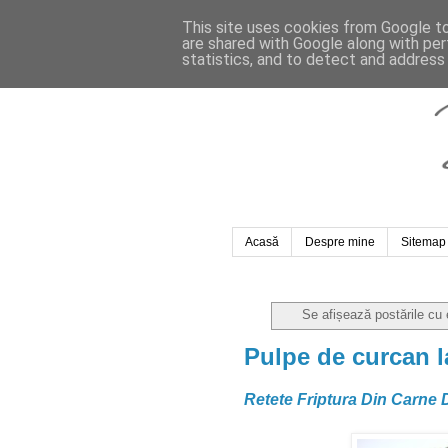
This site uses cookies from Google to 
are shared with Google along with per
statistics, and to detect and address
Acasă
Despre mine
Sitemap
Se afișează postările cu
Pulpe de curcan la
Retete Friptura Din Carne 