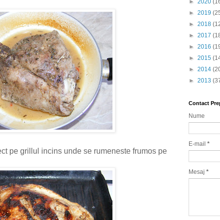
►
2020
(1
►
2019
(2
►
2018
(1
►
2017
(1
►
2016
(1
►
2015
(1
►
2014
(2
►
2013
(3
Contact Pre
Nume
E-mail
*
ct pe grillul incins unde se rumeneste frumos pe
Mesaj
*