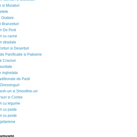
 si Muraturi
etete
si Gratare
i Branzeturi
i De Post
i cu carne
i stradale
Torturi si Deserturi
e Panificatie si Patiserie
e Craciun
munitate
e inghetata
aditionale de Pasti
 Dressinguri
esh-uri si Smoothie-uri
suri si Ciorbe
i cu legume
i cu paste
i cu peste
egetariene
rumusete