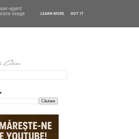
 user-agent
nerate usage
LEARN MORE
GOT IT
e