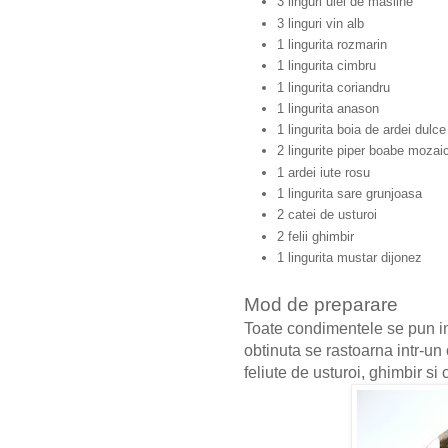
3 linguri ulei de masline
3 linguri vin alb
1 lingurita rozmarin
1 lingurita cimbru
1 lingurita coriandru
1 lingurita anason
1 lingurita boia de ardei dulc
2 lingurite piper boabe mozai
1 ardei iute rosu
1 lingurita sare grunjoasa
2 catei de usturoi
2 felii ghimbir
1 lingurita mustar dijonez
Mod de preparare
Toate condimentele se pun in
obtinuta se rastoarna intr-un
feliute de usturoi, ghimbir si 