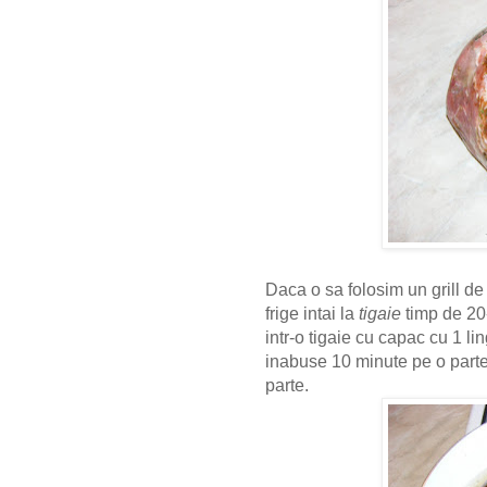
Daca o sa folosim un grill d
frige intai la
tigaie
timp de 20
intr-o tigaie cu capac cu 1 li
inabuse 10 minute pe o parte
parte.