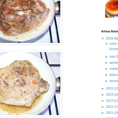
Arhiva Rete
▼
2026
(6)
▼
iunie
Scrumb
►
mai
(
►
april
►
marti
►
febru
►
ianua
►
2025
(1
►
2024
(1
►
2023
(1
►
2022
(1
►
2021
(1