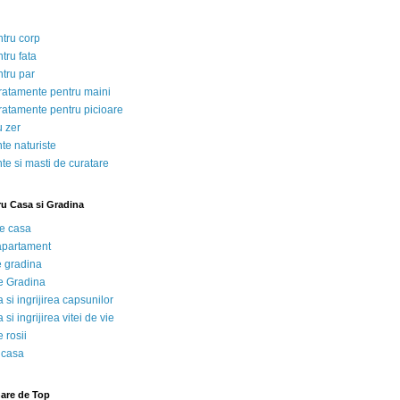
ntru corp
tru fata
ntru par
tratamente pentru maini
tratamente pentru picioare
u zer
te naturiste
te si masti de curatare
ru Casa si Gradina
de casa
 apartament
e gradina
e Gradina
 si ingrijirea capsunilor
 si ingrijirea vitei de vie
 rosii
 casa
nare de Top