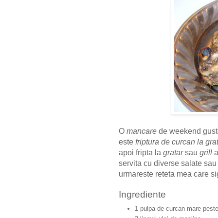
O
mancare
de weekend gusto
este
friptura de curcan la gra
apoi fripta la
gratar
sau
grill
a
servita cu diverse salate sau
urmareste reteta mea care sig
Ingrediente
1 pulpa de curcan mare pest