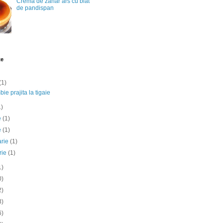
Crema de zahar ars cu blat
de pandispan
te
(1)
ie prajita la tigaie
1)
ie
(1)
e
(1)
arie
(1)
rie
(1)
1)
0)
2)
3)
6)