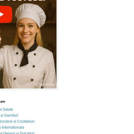
nare
si Salate
 si Garnituri
lcoolice si Cocktailuri
 Internationala
i Gemuri si Dulceturi