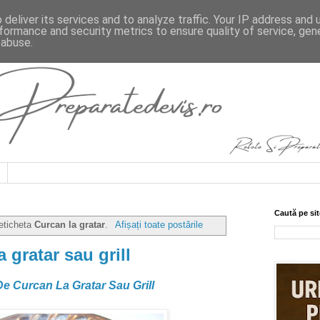
deliver its services and to analyze traffic. Your IP address and
formance and security metrics to ensure quality of service, ge
 abuse.
Caută pe sit
 eticheta
Curcan la gratar
.
Afișați toate postările
 gratar sau grill
De Curcan La Gratar Sau Grill