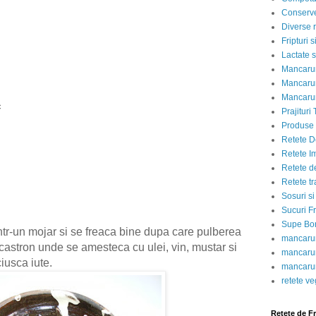
Conserve
Diverse r
Fripturi 
Lactate s
Mancarur
Mancarur
e
Mancarur
c
Prajituri 
Produse d
Retete D
Retete I
Retete d
Retete tr
Sosuri si
Sucuri Fr
Supe Bor
tr-un mojar si se freaca bine dupa care pulberea
mancarur
 castron unde se amesteca cu ulei, vin, mustar si
mancarur
ciusca iute.
mancarur
retete v
Retete de F