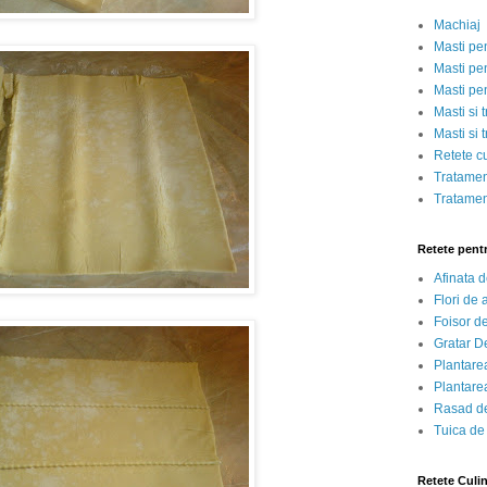
Machiaj
Masti pe
Masti pen
Masti pe
Masti si 
Masti si 
Retete c
Tratamen
Tratamen
Retete pent
Afinata 
Flori de
Foisor d
Gratar D
Plantarea
Plantarea
Rasad de
Tuica de
Retete Culi