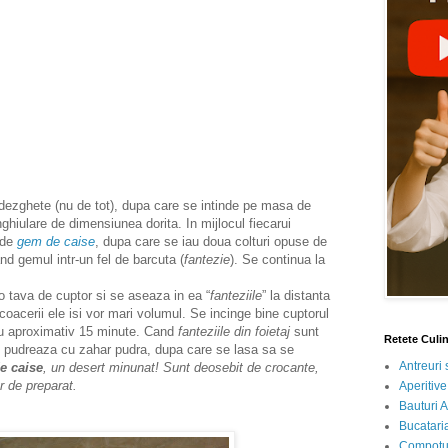
ezghete (nu de tot), dupa care se intinde pe masa de
nghiulare de dimensiunea dorita. In mijlocul fiecarui
 de
gem de caise
, dupa care se iau doua colturi opuse de
nd gemul intr-un fel de barcuta (
fantezie
). Se continua la
tava de cuptor si se aseaza in ea “
fanteziile
” la distanta
 coacerii ele isi vor mari volumul. Se incinge bine cuptorul
tru aproximativ 15 minute. Cand
fanteziile din foietaj
sunt
Retete Culi
 se pudreaza cu zahar pudra, dupa care se lasa sa se
Antreuri 
e caise
, un desert minunat! Sunt deosebit de crocante,
or de preparat.
Aperitive
Bauturi A
Bucataria
Compotur