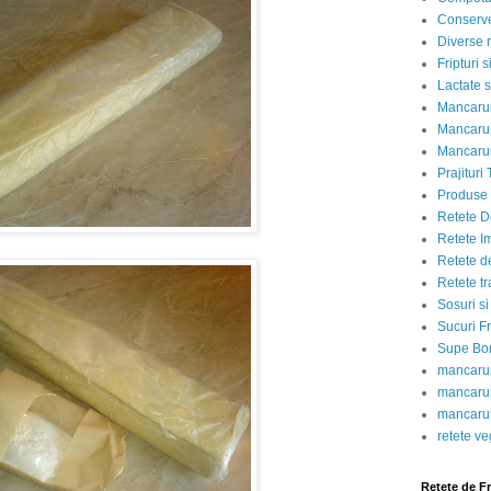
Conserve
Diverse r
Fripturi 
Lactate s
Mancarur
Mancarur
Mancarur
Prajituri 
Produse d
Retete D
Retete I
Retete d
Retete tr
Sosuri si
Sucuri Fr
Supe Bor
mancarur
mancarur
mancarur
retete v
Retete de F