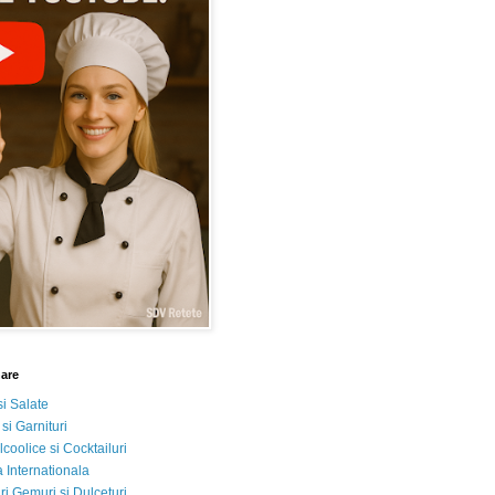
nare
si Salate
 si Garnituri
lcoolice si Cocktailuri
 Internationala
i Gemuri si Dulceturi