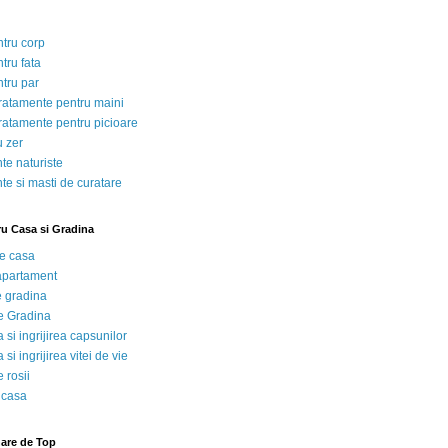
ntru corp
tru fata
ntru par
tratamente pentru maini
tratamente pentru picioare
u zer
te naturiste
te si masti de curatare
ru Casa si Gradina
de casa
 apartament
e gradina
e Gradina
 si ingrijirea capsunilor
 si ingrijirea vitei de vie
 rosii
 casa
nare de Top