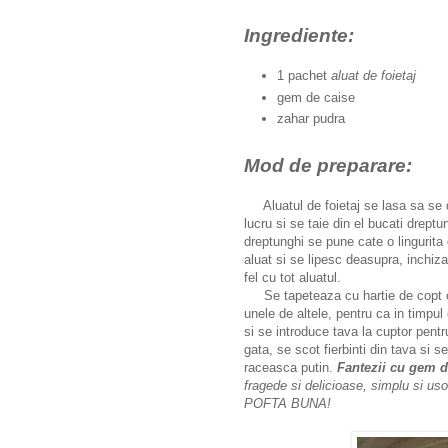
Ingrediente:
1 pachet
aluat de foietaj
gem de caise
zahar pudra
Mod de preparare:
Aluatul de foietaj se lasa sa se d
lucru si se taie din el bucati dreptu
dreptunghi se pune cate o lingurita
aluat si se lipesc deasupra, inchiza
fel cu tot aluatul.
Se tapeteaza cu hartie de copt o 
unele de altele, pentru ca in timpul
si se introduce tava la cuptor pen
gata, se scot fierbinti din tava si
raceasca putin.
Fantezii cu gem d
fragede si delicioase, simplu si us
POFTA BUNA!