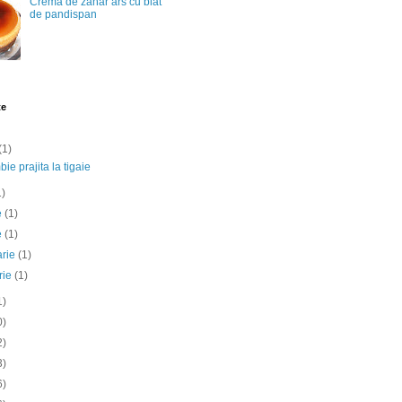
Crema de zahar ars cu blat
de pandispan
te
(1)
ie prajita la tigaie
1)
ie
(1)
e
(1)
arie
(1)
rie
(1)
1)
0)
2)
3)
6)