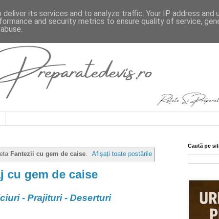
deliver its services and to analyze traffic. Your IP address and
formance and security metrics to ensure quality of service, ge
 abuse.
Caută pe sit
heta
Fantezii cu gem de caise
.
Afișați toate postările
aj cu gem de caise
iuri - Prajituri - Deserturi