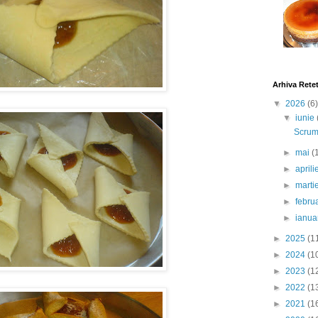
Arhiva Rete
▼
2026
(6)
▼
iunie
Scrumb
►
mai
(
►
april
►
marti
►
febru
►
ianua
►
2025
(1
►
2024
(1
►
2023
(1
►
2022
(1
►
2021
(1