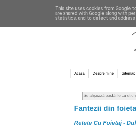
This site uses cookies from Google to 
are shared with Google along with per
statistics, and to detect and address
Acasă
Despre mine
Sitemap
Se afișează postările cu etic
Fantezii din foiet
Retete Cu Foietaj - Dulc