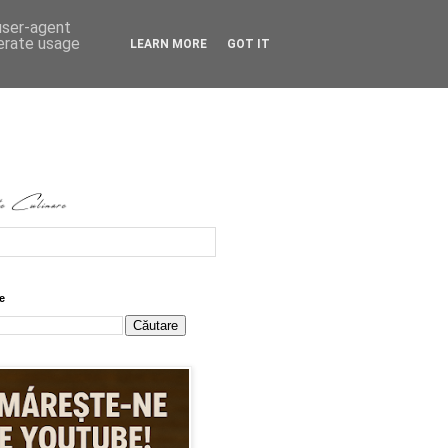
 user-agent
nerate usage
LEARN MORE
GOT IT
e