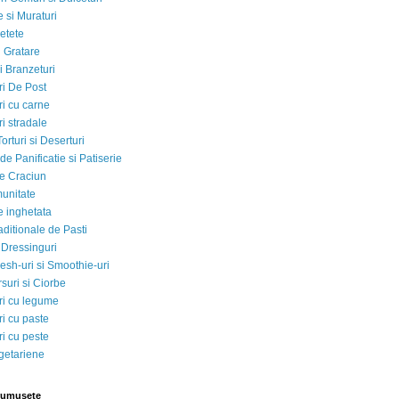
 si Muraturi
etete
si Gratare
i Branzeturi
i De Post
i cu carne
i stradale
Torturi si Deserturi
e Panificatie si Patiserie
e Craciun
munitate
e inghetata
aditionale de Pasti
 Dressinguri
esh-uri si Smoothie-uri
suri si Ciorbe
i cu legume
i cu paste
i cu peste
egetariene
rumusete