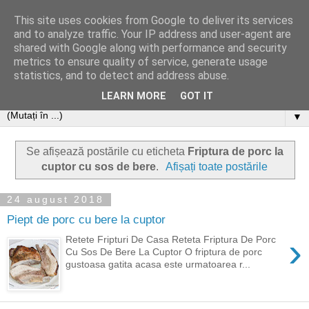
This site uses cookies from Google to deliver its services
and to analyze traffic. Your IP address and user-agent are
shared with Google along with performance and security
metrics to ensure quality of service, generate usage
statistics, and to detect and address abuse.
LEARN MORE
GOT IT
▼
Se afișează postările cu eticheta
Friptura de porc la
cuptor cu sos de bere
.
Afișați toate postările
24 august 2018
Piept de porc cu bere la cuptor
›
Retete Fripturi De Casa Reteta Friptura De Porc
Cu Sos De Bere La Cuptor O friptura de porc
gustoasa gatita acasa este urmatoarea r...