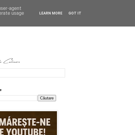
 user-agent
nerate usage
LEARN MORE
GOT IT
e