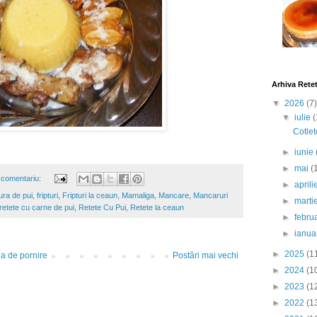
Arhiva Rete
▼
2026
(7)
▼
iulie
(
Cotlet
►
iunie
►
mai
(
 comentariu:
►
april
tura de pui
,
fripturi
,
Fripturi la ceaun
,
Mamaliga
,
Mancare
,
Mancaruri
►
marti
retete cu carne de pui
,
Retete Cu Pui
,
Retete la ceaun
►
febru
►
ianua
►
2025
(1
a de pornire
Postări mai vechi
►
2024
(1
►
2023
(1
►
2022
(1