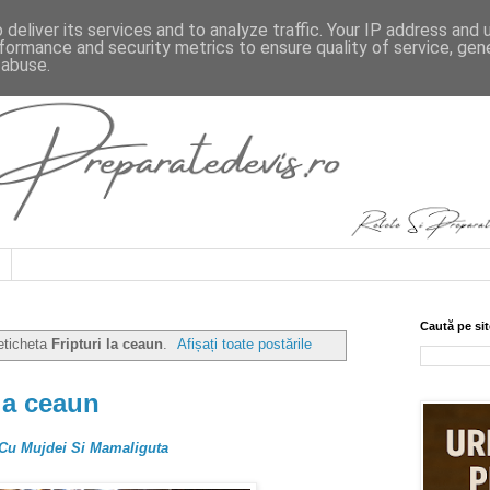
deliver its services and to analyze traffic. Your IP address and
formance and security metrics to ensure quality of service, ge
 abuse.
Caută pe sit
eticheta
Fripturi la ceaun
.
Afișați toate postările
la ceaun
 Cu Mujdei Si Mamaliguta