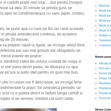
si cartofii prajiti mai intai …dar pentru inceput
Machiaj
ebuie sa stea 30 minute sa prinda gust, se
Masti pe
ala apoi se condimenteaza cu sare, piper, cimbru,
Masti pen
.
Masti pe
Masti si 
lu, se pune apa cu sare pe foc iar cand aceasta
Masti si 
t
in ploaie amestecand continuu, se acopera
Retete c
timp de 20 minute.
Tratamen
ra sa prajesc rapid la
tigaie
, se incinge uleiul bine
Tratamen
 preferinta pai sau mai grosuti dar obligatoriu se
 minut inainte de
prajire
.
Retete pent
u zdrobind cateii de usturoi curatati de coaja si
Afinata 
 si ulei pana devin pasta, se dilueaza cu apa
Flori de
 se picura si putin otet pentru un gust mai bun.
Foisor d
Gratar D
 ulei
in ceaun vor fi delicioase, se incinge bine
Plantarea
condimentate la
prajit
. Se amesteca periodic iar
Plantarea
cot cu o paleta direct in farfurii langa cartofi si
Rasad de
Tuica de
ujdei si se servesc imediat cat sunt calde.
Retete Culi