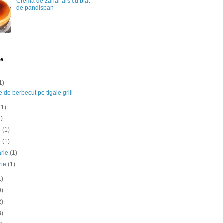
Crema de zahar ars cu blat
de pandispan
te
1)
e de berbecut pe tigaie grill
(1)
1)
ie
(1)
e
(1)
arie
(1)
rie
(1)
1)
0)
2)
3)