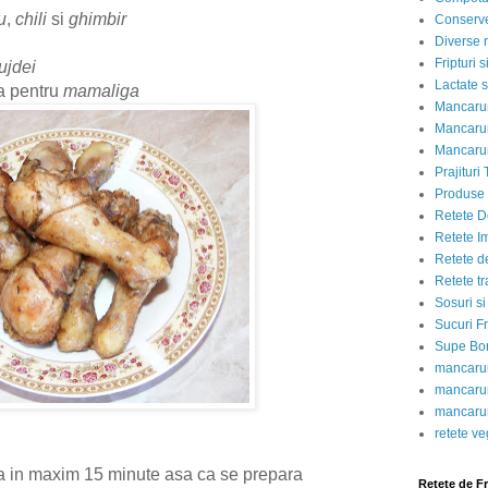
u
,
chili
si
ghimbir
Conserve
Diverse r
Fripturi 
ujdei
Lactate s
pa pentru
mamaliga
Mancarur
Mancarur
Mancarur
Prajituri 
Produse d
Retete D
Retete I
Retete d
Retete tr
Sosuri si
Sucuri Fr
Supe Bor
mancarur
mancarur
mancarur
retete v
ta in maxim 15 minute asa ca se prepara
Retete de F