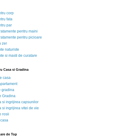
ntru corp
tru fata
ntru par
tratamente pentru maini
tratamente pentru picioare
u zer
te naturiste
te si masti de curatare
ru Casa si Gradina
de casa
 apartament
e gradina
e Gradina
 si ingrijirea capsunilor
 si ingrijirea vitei de vie
 rosii
 casa
nare de Top