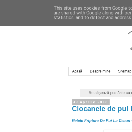
This site uses cookies from Google to 
are shared with Google along with per
statistics, and to detect and address
Acasă
Despre mine
Sitemap
Se afișează postările cu 
30 aprilie 2018
Ciocanele de pui 
Retete Friptura De Pui La Ceaun