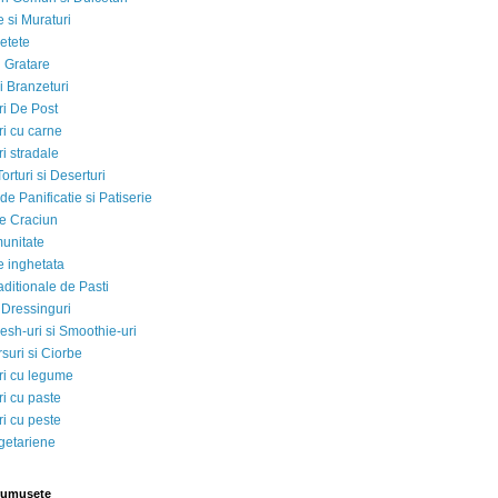
 si Muraturi
etete
si Gratare
i Branzeturi
i De Post
i cu carne
i stradale
Torturi si Deserturi
e Panificatie si Patiserie
e Craciun
munitate
e inghetata
aditionale de Pasti
 Dressinguri
esh-uri si Smoothie-uri
suri si Ciorbe
i cu legume
i cu paste
i cu peste
egetariene
rumusete