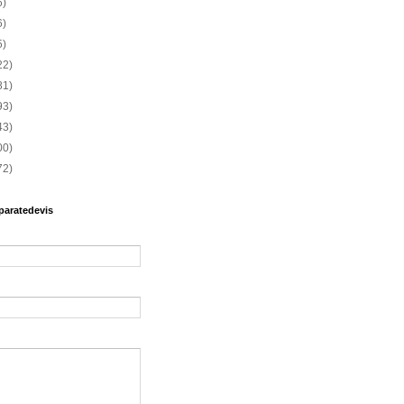
6)
6)
5)
22)
81)
93)
43)
00)
72)
paratedevis