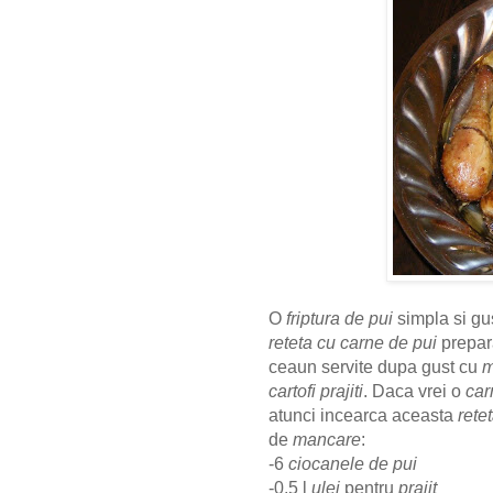
O
friptura de pui
simpla si gu
reteta cu carne de pui
prepar
ceaun servite dupa gust cu
m
cartofi prajiti
. Daca vrei o
car
atunci incearca aceasta
rete
de
mancare
:
-6
ciocanele de pui
-0,5 l
ulei
pentru
prajit