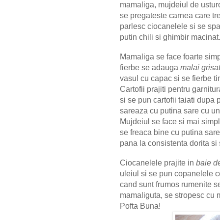
mamaliga, mujdeiul de usturoi 
se pregateste carnea care tr
parlesc ciocanelele si se sp
putin chili si ghimbir macinat
Mamaliga se face foarte simp
fierbe se adauga
malai grisa
vasul cu capac si se fierbe 
Cartofii prajiti pentru garnitu
si se pun cartofii taiati dupa
sareaza cu putina sare cu un
Mujdeiul se face si mai simpl
se freaca bine cu putina sare
pana la consistenta dorita si
Ciocanelele prajite in
baie de
uleiul si se pun copanelele 
cand sunt frumos rumenite se s
mamaliguta, se stropesc cu m
Pofta Buna!