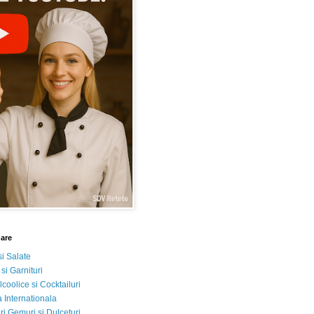
nare
si Salate
 si Garnituri
lcoolice si Cocktailuri
 Internationala
i Gemuri si Dulceturi