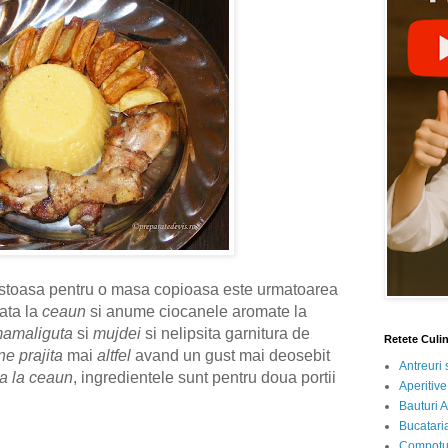
stoasa pentru o masa copioasa este urmatoarea
ata la
ceaun
si anume ciocanele aromate la
amaliguta
si
mujdei
si nelipsita garnitura de
Retete Culi
ne prajita
mai
altfel
avand un gust mai deosebit
Antreuri 
ta la ceaun
, ingredientele sunt pentru doua portii
Aperitive
Bauturi A
Bucataria
Compotur