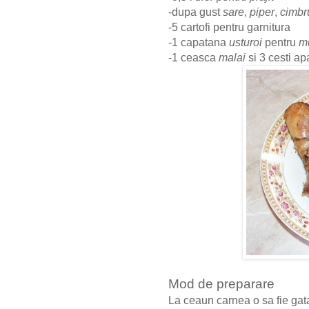
-dupa gust
sare
,
piper
,
cimbr
-5 cartofi pentru garnitura
-1 capatana
usturoi
pentru
m
-1 ceasca
malai
si 3 cesti a
Mod de preparare
La ceaun carnea o sa fie ga