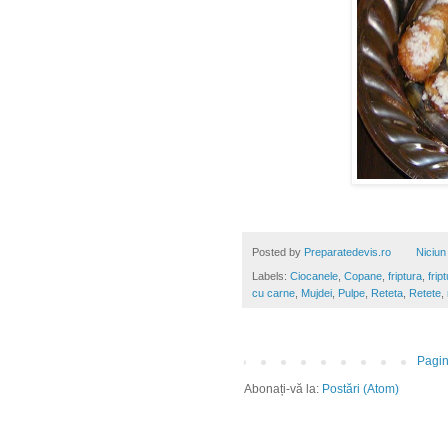
Posted by
Preparatedevis.ro
Niciun
Labels:
Ciocanele
,
Copane
,
friptura
,
frip
cu carne
,
Mujdei
,
Pulpe
,
Reteta
,
Retete
,
Pagin
Abonați-vă la:
Postări (Atom)