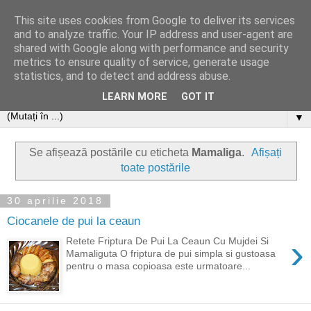
This site uses cookies from Google to deliver its services
and to analyze traffic. Your IP address and user-agent are
shared with Google along with performance and security
metrics to ensure quality of service, generate usage
statistics, and to detect and address abuse.
LEARN MORE
GOT IT
▼
Se afișează postările cu eticheta
Mamaliga
.
Afișați
toate postările
30 aprilie 2018
Ciocanele de pui la ceaun
›
Retete Friptura De Pui La Ceaun Cu Mujdei Si
Mamaliguta O friptura de pui simpla si gustoasa
pentru o masa copioasa este urmatoare...