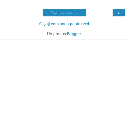
›
Pagina de pornire
Afișați versiunea pentru web
Un produs
Blogger
.