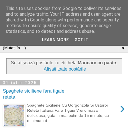
This site uses cookies from Google to deliver its services
and to analyze traffic. Your IP address and user-agent are
shared with Google along with performance and security
metrics to ensure quality of service, generate usage
statistics, and to detect and address abuse.
LEARN MORE
GOT IT
▼
Se afișează postările cu eticheta
Mancare cu paste
.
Afișați toate postările
31 iulie 2025
Spaghete siciliene fara tigaie
reteta
›
Spaghete Siciliene Cu Gorgonzola Si Usturoi
Reteta Italiana Fara Tigaie Vrei o masa
delicioasa, gata in mai putin de 15 minute, cu
minimum d...