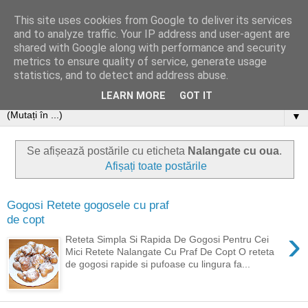
This site uses cookies from Google to deliver its services
and to analyze traffic. Your IP address and user-agent are
shared with Google along with performance and security
metrics to ensure quality of service, generate usage
statistics, and to detect and address abuse.
LEARN MORE
GOT IT
▼
Se afișează postările cu eticheta
Nalangate cu oua
.
Afișați toate postările
Gogosi Retete gogosele cu praf
de copt
›
Reteta Simpla Si Rapida De Gogosi Pentru Cei
Mici Retete Nalangate Cu Praf De Copt O reteta
de gogosi rapide si pufoase cu lingura fa...