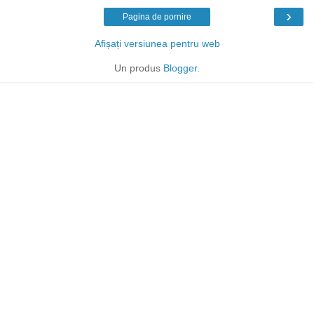
›
Pagina de pornire
Afișați versiunea pentru web
Un produs
Blogger
.