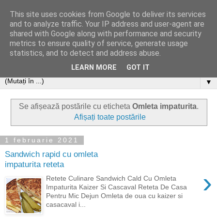
This site uses cookies from Google to deliver its services
and to analyze traffic. Your IP address and user-agent are
shared with Google along with performance and security
metrics to ensure quality of service, generate usage
statistics, and to detect and address abuse.
LEARN MORE
GOT IT
▼
Se afișează postările cu eticheta
Omleta impaturita
.
Afișați toate postările
1 februarie 2021
Sandwich rapid cu omleta
impaturita reteta
›
Retete Culinare Sandwich Cald Cu Omleta
Impaturita Kaizer Si Cascaval Reteta De Casa
Pentru Mic Dejun Omleta de oua cu kaizer si
casacaval i...