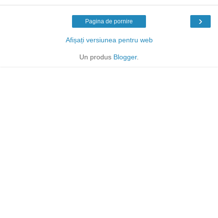
›
Pagina de pornire
Afișați versiunea pentru web
Un produs
Blogger
.