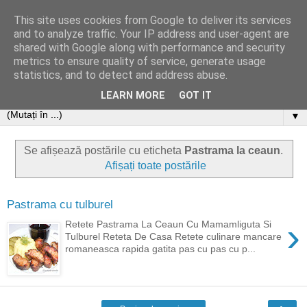
This site uses cookies from Google to deliver its services
and to analyze traffic. Your IP address and user-agent are
shared with Google along with performance and security
metrics to ensure quality of service, generate usage
statistics, and to detect and address abuse.
LEARN MORE
GOT IT
▼
Se afișează postările cu eticheta
Pastrama la ceaun
.
Afișați toate postările
Pastrama cu tulburel
›
Retete Pastrama La Ceaun Cu Mamamliguta Si
Tulburel Reteta De Casa Retete culinare mancare
romaneasca rapida gatita pas cu pas cu p...