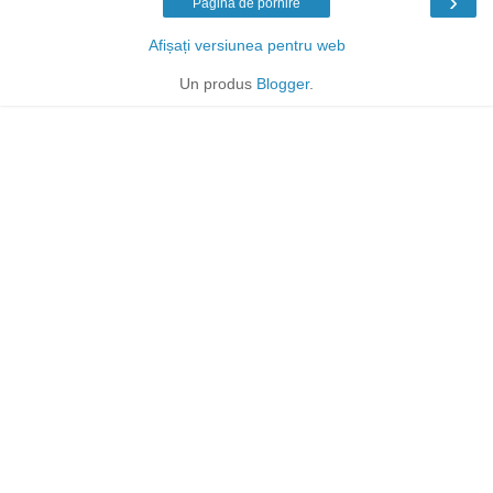
›
Pagina de pornire
Afișați versiunea pentru web
Un produs
Blogger
.