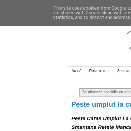
This site uses cookies from Google to 
are shared with Google along with per
statistics, and to detect and address
Acasă
Despre mine
Sitemap
Se afișează postările cu eti
Peste umplut la c
Peste Caras Umplut La 
Smantana Retete Manc