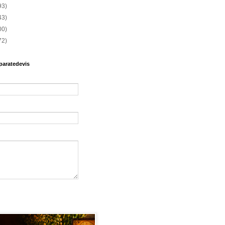
93)
43)
00)
72)
paratedevis