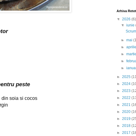
Arhiva Rete
▼
2026
(6)
▼
iunie
ptor
Scrumb
g
►
mai
(
►
april
►
marti
►
febru
►
ianua
►
2025
(1
entru peste
►
2024
(1
►
2023
(1
►
2022
(1
din soia si cocos
rgin
►
2021
(1
►
2020
(1
►
2019
(2
►
2018
(1
►
2017
(1