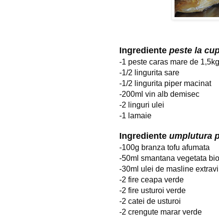
Ingrediente 
peste la cu
-1 peste caras mare de 1,5k
-1/2 lingurita sare
-1/2 lingurita piper macinat
-200ml vin alb demisec
-2 linguri ulei
-1 lamaie
Ingrediente 
umplutura p
-100g branza tofu afumata
-50ml smantana vegetata bio 
-30ml ulei de masline extravi
-2 fire ceapa verde
-2 fire usturoi verde
-2 catei de usturoi
-2 crengute marar verde