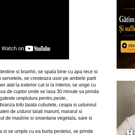
ntestine si branhii, se spala bine cu apa rece si 
servetele, se cresteaza usor pe ambele parti 
r atat la exterior cat si la interior, se unge cu 
ava de 
cuptor
 unde se lasa 30 minute sa prinda 
egateste umplutura pentru 
peste
,
 branza 
tofu
 taiata cubulete, ceapa si usturoiul 
ateii de 
usturoi
 taiati marunt, mararul si 
iul de masline si 
smantana
 vegetala, sare si 
si se umple cu ea burta pestelui, se prinde 