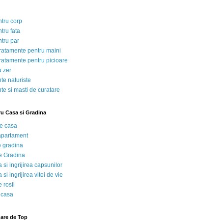
ntru corp
tru fata
ntru par
tratamente pentru maini
tratamente pentru picioare
u zer
te naturiste
te si masti de curatare
ru Casa si Gradina
de casa
 apartament
e gradina
e Gradina
 si ingrijirea capsunilor
 si ingrijirea vitei de vie
 rosii
 casa
nare de Top