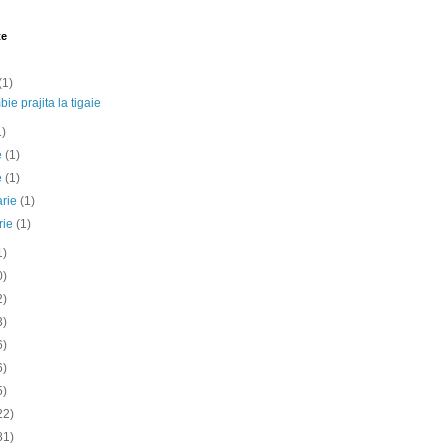
te
(1)
ie prajita la tigaie
1)
ie
(1)
e
(1)
arie
(1)
rie
(1)
1)
0)
2)
3)
6)
6)
5)
22)
81)