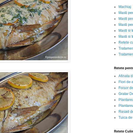
Machiaj
Masti pe
Masti pen
Masti pe
Masti si 
Masti si 
Retete c
Tratamen
Tratamen
Retete pent
Afinata 
Flori de
Foisor d
Gratar D
Plantarea
Plantarea
Rasad de
Tuica de
Retete Culi