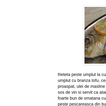
Reteta peste umplut la cup
umplut cu branza tofu, cea
proaspat, ulei de masline 
sos de vin si servit ca at
foarte bun de smatana cu 
peste pescareasca din bu