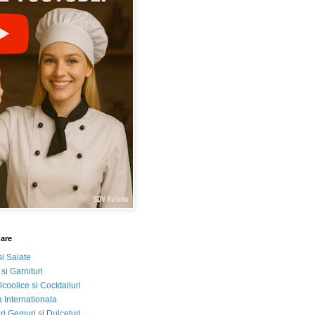
nare
si Salate
 si Garnituri
lcoolice si Cocktailuri
 Internationala
i Gemuri si Dulceturi