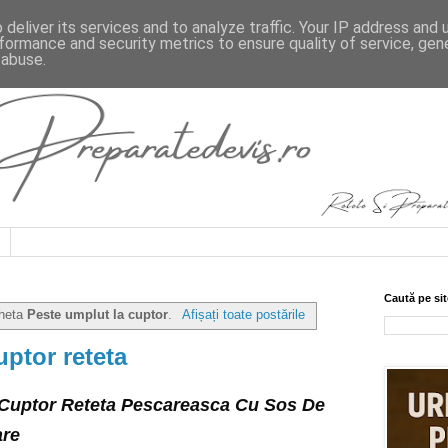
deliver its services and to analyze traffic. Your IP address and
formance and security metrics to ensure quality of service, ge
 abuse.
Caută pe sit
cheta
Peste umplut la cuptor
.
Afișați toate postările
uptor reteta
Cuptor Reteta Pescareasca Cu Sos De 
are