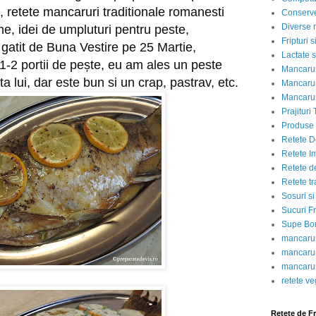
, retete mancaruri traditionale romanesti 
Conserve
Diverse r
e, idei de umpluturi pentru peste, 
Fripturi 
gatit de Buna Vestire pe 25 Martie, 
Lactate s
1-2 portii de pește, eu am ales un peste 
Mancarur
 lui, dar este bun si un crap, pastrav, etc.
Mancarur
Mancarur
Prajituri 
Produse d
Retete D
Retete I
Retete d
Retete tr
Sosuri si
Sucuri Fr
Supe Bor
mancarur
mancarur
mancarur
retete v
Retete de F