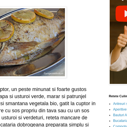
tor, un peste minunat si foarte gustos 
pa si usturoi verde, marar si patrunjel 
Retete Culi
si smantana vegetala bio, gatit la cuptor in 
Antreuri 
Aperitive
are cu sos propriu din tava sau cu un sos 
Bauturi A
usturoi si verdeturi, reteta mancare de 
Bucataria
cataria dobrogeana preparata simplu si 
Compotur