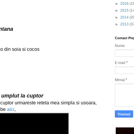
►
2016
(1
►
2015
(1
►
2014
(2
►
2013
(3
ntana
Contact Pre
Nume
o din soia si cocos
E-mail
*
Mesaj
*
 umplut la cuptor
Cum se face pestele uplut la cuptor urmareste reteta mea simpla si usoara, 
ube 
aici
,