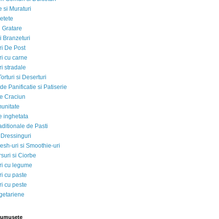
 si Muraturi
etete
si Gratare
i Branzeturi
i De Post
i cu carne
i stradale
Torturi si Deserturi
e Panificatie si Patiserie
e Craciun
munitate
e inghetata
aditionale de Pasti
 Dressinguri
esh-uri si Smoothie-uri
suri si Ciorbe
i cu legume
i cu paste
i cu peste
egetariene
rumusete