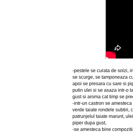
-pestele se curata de solzi, i
se scurge, se tamponeaza cu 
apoi se presara cu sare si pipe
putin ulei si se asaza intr-o t
gust si aroma cat timp se pr
-intr-un castron se amesteca
verde taiate rondele subtiri, c
patrunjelul taiate marunt, ule
piper dupa gust,
-se amesteca bine compozitia 