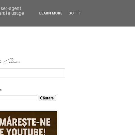
 user-agent
nerate usage
LEARN MORE
GOT IT
e