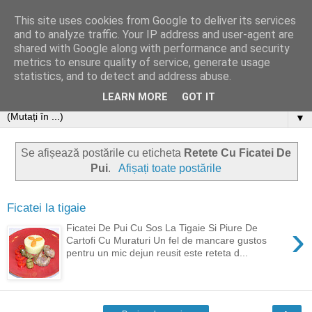
This site uses cookies from Google to deliver its services
and to analyze traffic. Your IP address and user-agent are
shared with Google along with performance and security
metrics to ensure quality of service, generate usage
statistics, and to detect and address abuse.
LEARN MORE
GOT IT
▼
Se afișează postările cu eticheta
Retete Cu Ficatei De
Pui
.
Afișați toate postările
Ficatei la tigaie
›
Ficatei De Pui Cu Sos La Tigaie Si Piure De
Cartofi Cu Muraturi Un fel de mancare gustos
pentru un mic dejun reusit este reteta d...