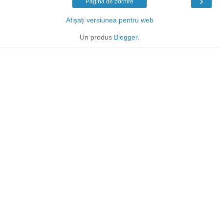
›
Pagina de pornire
Afișați versiunea pentru web
Un produs
Blogger
.