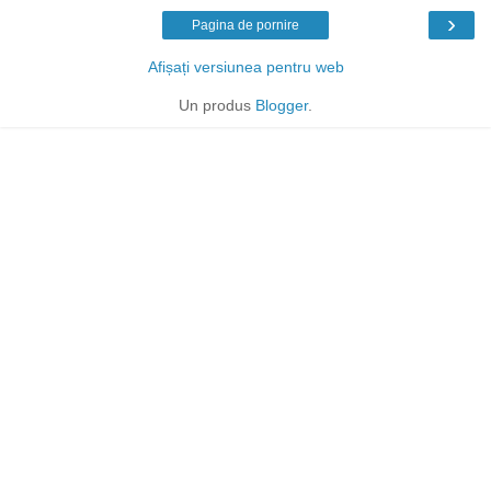
›
Pagina de pornire
Afișați versiunea pentru web
Un produs
Blogger
.