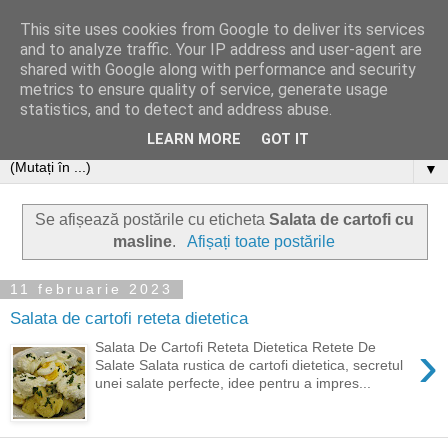
This site uses cookies from Google to deliver its services
and to analyze traffic. Your IP address and user-agent are
shared with Google along with performance and security
metrics to ensure quality of service, generate usage
statistics, and to detect and address abuse.
LEARN MORE
GOT IT
▼
Se afișează postările cu eticheta
Salata de cartofi cu
masline
.
Afișați toate postările
11 februarie 2023
Salata de cartofi reteta dietetica
›
Salata De Cartofi Reteta Dietetica Retete De
Salate Salata rustica de cartofi dietetica, secretul
unei salate perfecte, idee pentru a impres...