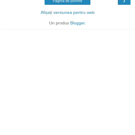
›
Pagina de pornire
Afișați versiunea pentru web
Un produs
Blogger
.