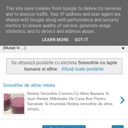
This site uses cookies from Google to deliver its services
and to analyze traffic. Your IP address and user-agent are
shared with Google along with performance and security
metrics to ensure quality of service, generate usage
statistics, and to detect and address abuse.
LEARN MORE
GOT IT
▼
Se afișează postările cu eticheta
Smoothie cu lapte
banane si afine
.
Afișați toate postările
Smoothie de afine reteta
›
Reteta Smoothie Cremos Cu Afine Banane Si
Iaurt Retete Milkshake De Casa Bun Pentru
Sanatate Si Imunitate Reteta smoothie de afine,
simplu, ...