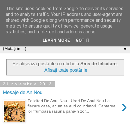
This site uses cookies from Google to deliver its services
and to analyze traffic. Your IP address and user-agent are
shared with Google along with performance and security
metrics to ensure quality of service, generate usage
statistics, and to detect and address abuse.
LEARN MORE
GOT IT
▼
Se afișează postările cu eticheta
Sms de felicitare
.
Afișați toate postările
21 noiembrie 2013
Mesaje de An Nou
›
Felicitari De Anul Nou - Urari De Anul Nou La
fiecare casa, acum se aud colindatori. Cantarea
lor frumoasa rasuna pana-n zor...