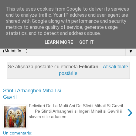
This site uses cookies from Google to deliver its services
and to analyze traffic. Your IP address and user-agent are
shared with Google along with performance and security
metrics to ensure quality of service, generate usage
statistics, and to detect and address abuse.
LEARN MORE
GOT IT
▼
Se afișează postările cu eticheta
Felicitari
.
Afișați toate
postările
Sfintii Arhangheli Mihail si
Gavril
›
Felicitari De La Multi Ani De Sfintii Mihail Si Gavril
Pe Sfintii Arhangheli si Ingeri Mihail si Gavril ii
slavim si le aducem...
Un comentariu: