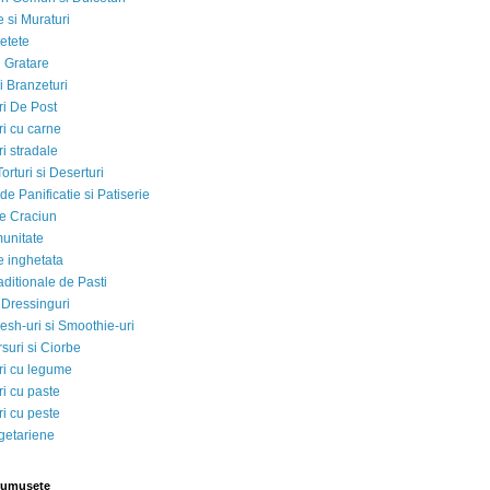
 si Muraturi
etete
si Gratare
i Branzeturi
i De Post
i cu carne
i stradale
Torturi si Deserturi
e Panificatie si Patiserie
e Craciun
munitate
e inghetata
aditionale de Pasti
 Dressinguri
esh-uri si Smoothie-uri
suri si Ciorbe
i cu legume
i cu paste
i cu peste
egetariene
rumusete