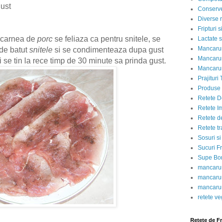
gust
Conserve
Diverse r
Fripturi 
 carnea de
porc
se feliaza ca pentru snitele, se
Lactate s
Mancarur
 de batut
snitele
si se condimenteaza dupa gust
Mancarur
i se tin la rece timp de 30 minute sa prinda gust.
Mancarur
Prajituri 
Produse d
Retete D
Retete I
Retete d
Retete tr
Sosuri si
Sucuri Fr
Supe Bor
mancarur
mancarur
mancarur
retete v
Retete de F