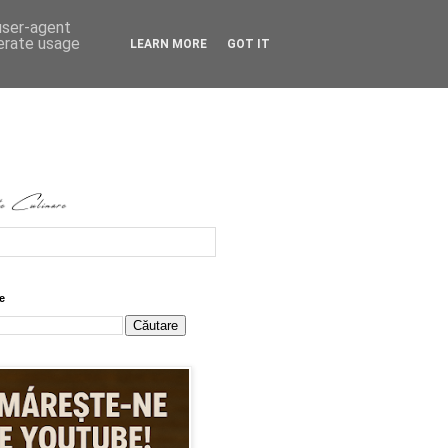
 user-agent
nerate usage
LEARN MORE
GOT IT
e