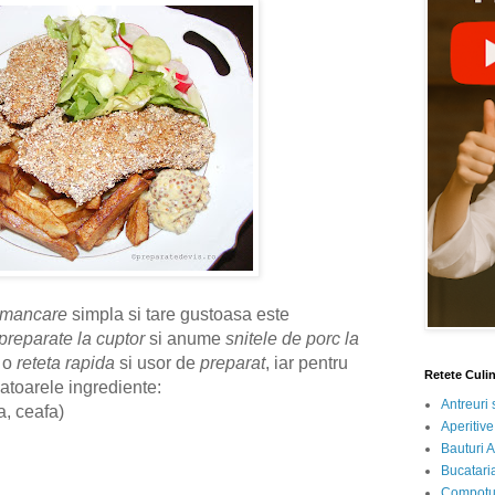
mancare
simpla si tare gustoasa este
 preparate la cuptor
si anume
snitele de porc la
e o
reteta rapida
si usor de
preparat
, iar pentru
Retete Culi
atoarele ingrediente:
Antreuri 
a, ceafa)
Aperitive
Bauturi A
Bucataria
Compotur