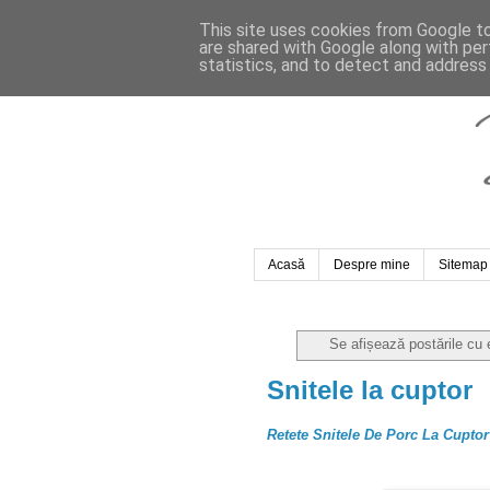
This site uses cookies from Google to 
are shared with Google along with per
statistics, and to detect and address
Acasă
Despre mine
Sitemap
Se afișează postările cu 
Snitele la cuptor
Retete Snitele De Porc La Cupto