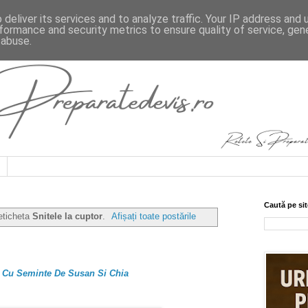
deliver its services and to analyze traffic. Your IP address and
formance and security metrics to ensure quality of service, ge
 abuse.
Caută pe sit
eticheta
Snitele la cuptor
.
Afișați toate postările
r Cu Seminte De Susan Si Chia