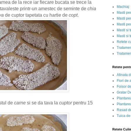
nea de la rece iar fiecare bucata se trece la
Machiaj
e tavaleste printr-un amestec de seminte de
chia
Masti pe
va
de cuptor tapetata cu hartie de
copt
.
Masti pen
Masti pe
Masti si 
Masti si 
Retete c
Tratamen
Tratamen
Retete pent
Afinata 
Flori de
Foisor d
Gratar D
Plantarea
stul de
carne
si se da tava la
cuptor
pentru 15
Plantarea
Rasad de
Tuica de
Retete Culi