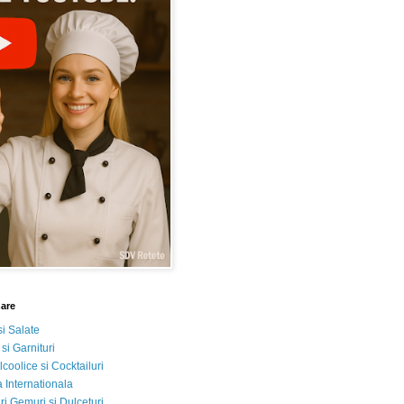
nare
si Salate
 si Garnituri
lcoolice si Cocktailuri
 Internationala
i Gemuri si Dulceturi