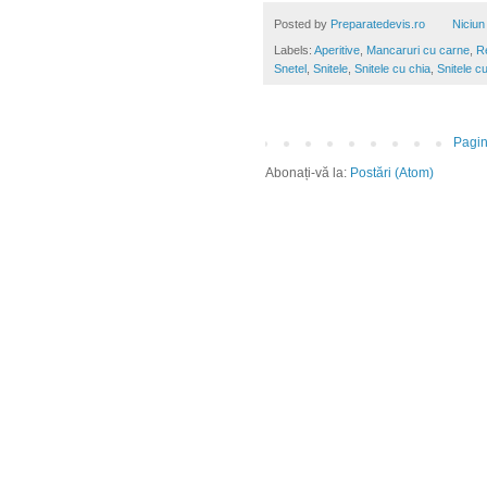
Posted by
Preparatedevis.ro
Niciun
Labels:
Aperitive
,
Mancaruri cu carne
,
R
Snetel
,
Snitele
,
Snitele cu chia
,
Snitele c
Pagin
Abonați-vă la:
Postări (Atom)