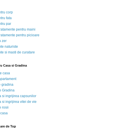
ntru corp
tru fata
ntru par
tratamente pentru maini
tratamente pentru picioare
u zer
te naturiste
te si masti de curatare
ru Casa si Gradina
de casa
 apartament
e gradina
e Gradina
 si ingrijirea capsunilor
 si ingrijirea vitei de vie
 rosii
 casa
nare de Top