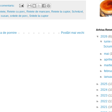
 comentariu:
etete
,
Retete cu porc
,
Retete de mancare
,
Retete la cuptor
,
Schnitzel
,
u susan
,
snitele de porc
,
Snitele la cuptor
Arhiva Rete
a de pornire
Postări mai vechi
▼
2026
(6)
▼
iunie
Scrumb
►
mai
(
►
april
►
marti
►
febru
►
ianua
►
2025
(1
►
2024
(1
►
2023
(1
►
2022
(1
►
2021
(1