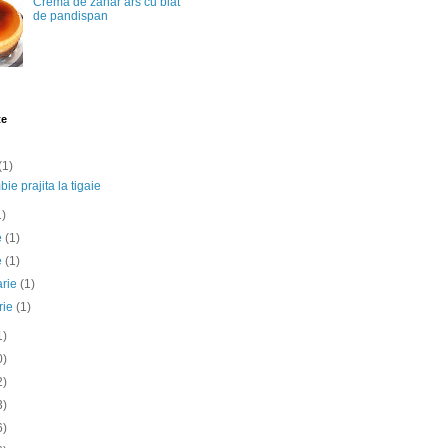
Crema de zahar ars cu blat
de pandispan
te
(1)
ie prajita la tigaie
1)
ie
(1)
e
(1)
arie
(1)
rie
(1)
1)
0)
2)
3)
6)