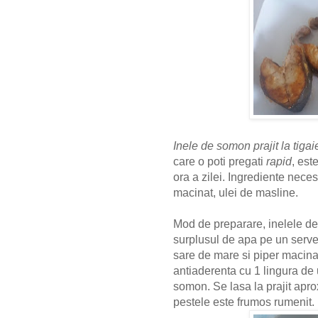
Inele de somon prajit la tigai
care o poti pregati
rapid
, est
ora a zilei.
Ingrediente nece
macinat, ulei de masline.
Mod de preparare, inelele d
surplusul de apa pe un serv
sare de mare si piper macinat
antiaderenta cu 1 lingura de
somon. Se lasa la prajit apr
pestele este frumos rumenit.