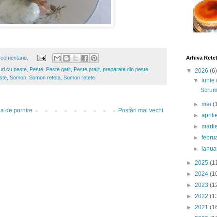
 comentariu:
Arhiva Rete
ri cu peste
,
Peste
,
Peste gatit
,
Peste prajit
,
preparate din peste
,
▼
2026
(6)
ste
,
Somon
,
Somon reteta
,
Somon retete
▼
iunie
Scrumb
►
mai
(
a de pornire
Postări mai vechi
►
april
►
marti
►
febru
►
ianua
►
2025
(1
►
2024
(1
►
2023
(1
►
2022
(1
►
2021
(1