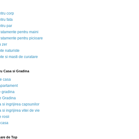
ntru corp
tru fata
ntru par
tratamente pentru maini
tratamente pentru picioare
u zer
te naturiste
te si masti de curatare
ru Casa si Gradina
de casa
 apartament
e gradina
e Gradina
 si ingrijirea capsunilor
 si ingrijirea vitei de vie
 rosii
 casa
nare de Top