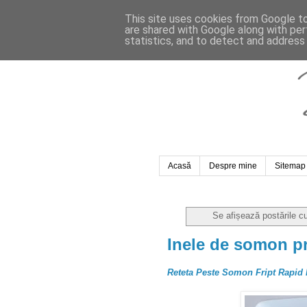
This site uses cookies from Google to 
are shared with Google along with per
statistics, and to detect and address
Acasă
Despre mine
Sitemap
Se afișează postările c
Inele de somon pra
Reteta Peste Somon Fript Rapid 