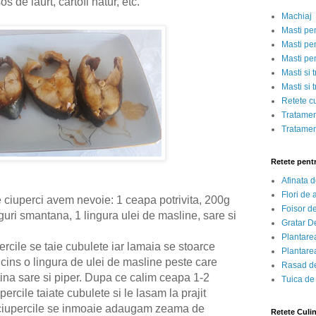
s de iaurt, cartofi natur, etc.
Machiaj
Masti pe
Masti pen
Masti pe
Masti si 
Masti si 
Retete c
Tratamen
Tratamen
Retete pent
Afinata 
Flori de
 ciuperci avem nevoie: 1 ceapa potrivita, 200g
Foisor d
nguri smantana, 1 lingura ulei de masline, sare si
Gratar D
Plantarea
rcile se taie cubulete iar lamaia se stoarce
Plantarea
incins o lingura de ulei de masline peste care
Rasad de
na sare si piper. Dupa ce calim ceapa 1-2
Tuica de
rcile taiate cubulete si le lasam la prajit
 ciupercile se inmoaie adaugam zeama de
Retete Culi