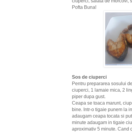
ciuperci, salata de morcovi, so
Pofta Buna!
Sos de ciuperci
Pentru prepararea sosului de
ciuperci, 1 lamaie mica, 2 li
piper dupa gust.
Ceapa se toaca marunt, ciupe
bine. Intr-o tigaie punem la 
adaugam ceapa tocata si puti
minute adaugam in tigaie ciupe
aproximativ 5 minute. Cand