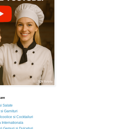
nare
si Salate
 si Garnituri
lcoolice si Cocktailuri
 Internationala
i Gemuri si Dulceturi