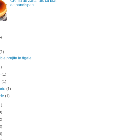
Crema de zahar ars cu blat
de pandispan
te
(1)
ie prajita la tigaie
1)
ie
(1)
e
(1)
arie
(1)
rie
(1)
1)
0)
2)
3)
6)