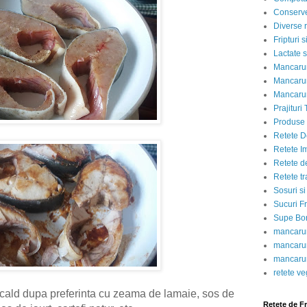
Conserve
Diverse r
Fripturi 
Lactate s
Mancarur
Mancarur
Mancarur
Prajituri 
Produse d
Retete D
Retete I
Retete d
Retete tr
Sosuri si
Sucuri Fr
Supe Bor
mancarur
mancarur
mancarur
retete v
 cald dupa preferinta cu zeama de lamaie, sos de
Retete de F