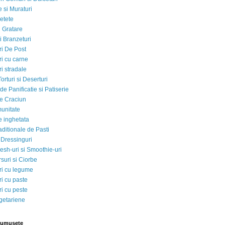
 si Muraturi
etete
si Gratare
i Branzeturi
i De Post
i cu carne
i stradale
Torturi si Deserturi
e Panificatie si Patiserie
e Craciun
munitate
e inghetata
aditionale de Pasti
 Dressinguri
esh-uri si Smoothie-uri
suri si Ciorbe
i cu legume
i cu paste
i cu peste
egetariene
rumusete