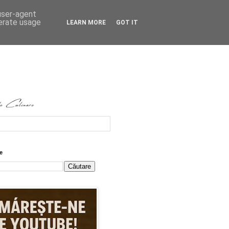
 user-agent
nerate usage
LEARN MORE
GOT IT
e