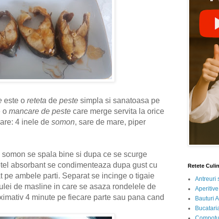
e
este o
reteta
de
peste
simpla si sanatoasa pe
e o
mancare de peste
care merge servita la orice
sare
: 4 inele de
somon
, sare de mare, piper
e somon se spala bine si dupa ce se scurge
etel absorbant se condimenteaza dupa gust cu
Retete Culi
 pe ambele parti. Separat se incinge o tigaie
Antreuri 
 ulei de masline in care se asaza rondelele de
Aperitive
oximativ 4 minute pe fiecare parte sau pana cand
Bauturi A
Bucataria
Compotur