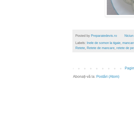
Posted by
Preparatedevis.ro
Niciun
Labels:
Inele de somon la tigaie
,
mancaru
Retete
,
Retete de mancare
,
retete de pe
Pagin
Abonați-vă la:
Postări (Atom)