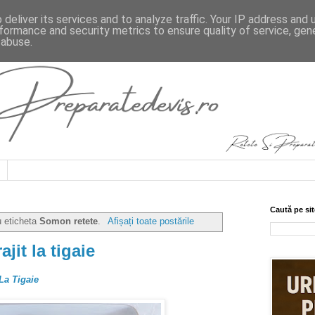
deliver its services and to analyze traffic. Your IP address and
formance and security metrics to ensure quality of service, ge
 abuse.
Caută pe sit
u eticheta
Somon retete
.
Afișați toate postările
jit la tigaie
La Tigaie